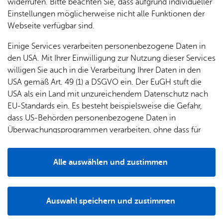
& Orts­
en­in­
& 3D-
widerrufen. Bitte beachten Sie, dass aufgrund individueller
um
Ärzte &
Öffnungszeiten: unbegrenzt
ver­
for­ma­
Stadt­
Einstellungen möglicherweise nicht alle Funktionen der
Apo­
Be­ne­
wal­
tio­nen
mo­dell
Webseite verfügbar sind.
the­ken
Preise: gebührenfrei
fits
tun­gen
Öf­
Bau­
Fa­mi­lie
Einige Services verarbeiten personenbezogene Daten in
Ämter
fent­li­
stel­len
& Kin­
den USA. Mit Ihrer Einwilligung zur Nutzung dieser Services
Bil­
A–Z
che
& Um­
der
willigen Sie auch in die Verarbeitung Ihrer Daten in den
dung
Be­
lei­tun­
Diens
USA gemäß Art. 49 (1) a DSGVO ein. Der EuGH stuft die
Se­nio­
& Be­
kannt­
gen
t­leis­
USA als ein Land mit unzureichendem Datenschutz nach
ren
treu­
ma­
An­schrift
tun­gen
Um­
EU-Standards ein. Es besteht beispielsweise die Gefahr,
ung
Woh­
chun­
A–Z
welt &
dass US-Behörden personenbezogene Daten in
nen
gen
Potz­
Kli­ma­
Überwachungsprogrammen verarbeiten, ohne dass für
For­
Bus­park­platz Fried­rich­stra­ße
blitz!
Bar­rie­
Bil­der,
schutz
Europäerinnen und Europäer eine Klagemöglichkeit
mu­la­re
Fried­rich­str. 16
re­frei
Vi­de­os
besteht.
Kin­der­
Bauen,
Sat­
88045
Fried­richs­ha­fen
Alle auswählen und zustimmen
leben
& TV
be­
Sa­nie­
zun­
Rou­ten­pla­ner star­ten
Details
treu­
Pfle­ge
Pres­se
ren &
gen
ung
& Un­
Im­mo­
För­
Auswahl speichern und zustimmen
ter­stüt­
bi­li­en
Schu­
Notwendig
Drittanbieter
der­
Aus­
zung
len
Stadt­
pro­
schrei­