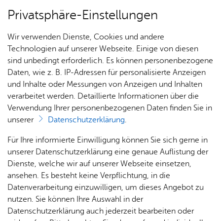
Privatsphäre-Einstellungen
Menü
Wir verwenden Dienste, Cookies und andere
Stadt­plan
Technologien auf unserer Webseite. Einige von diesen
sind unbedingt erforderlich. Es können personenbezogene
Daten, wie z. B. IP-Adressen für personalisierte Anzeigen
und Inhalte oder Messungen von Anzeigen und Inhalten
Bus­park­platz Fried­rich­stra­ße
Über­sicht Bür­ger & Stadt
verarbeitet werden. Detaillierte Informationen über die
Verwendung Ihrer personenbezogenen Daten finden Sie in
unserer
Datenschutzerklärung
.
Vor­le­sen
Rat­
Nach­
Jobs
Pla­
Ge­
Für Ihre informierte Einwilligung können Sie sich gerne in
haus &
rich­
nen,
sund­
Stel­
unserer Datenschutzerklärung eine genaue Auflistung der
Anfahrt: Friedrichstraße (an der Abzweigung zum Graf-
Bür­
ten,
Bauen
heit &
len­an­
Dienste, welche wir auf unserer Webseite einsetzen,
Zeppelin-Haus; Zufahrt aus westl. Richtung)
ger­
Vi­de­os
& Um­
So­zia­
ge­bo­te
ansehen. Es besteht keine Verpflichtung, in die
ser­vice
& Bil­
welt
les
Datenverarbeitung einzuwilligen, um dieses Angebot zu
Aus­bil­
Anzahl: 3
der
Rat­
Geo­
Kli­ni­
nutzen. Sie können Ihre Auswahl in der
dung &
häu­ser
Me­di­
da­ten
kum
Datenschutzerklärung auch jederzeit bearbeiten oder
Höchstparkdauer: unbegrenzt
Stu­di­