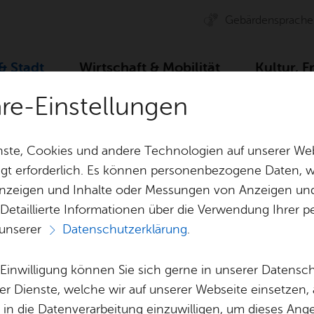
Ge­bär­den­spra­che
 & Stadt
Wirt­schaft & Mo­bi­li­tät
Kul­tur, F
äre-Einstellungen
ser­vice
Dienst­leis­tun­gen A–Z
Zu­gangs­be­rech­ti­gung fü
ste, Cookies und andere Technologien auf unserer Web
gt erforderlich. Es können personenbezogene Daten, wi
 Anzeigen und Inhalte oder Messungen von Anzeigen un
& Bil­der
Jobs
Pla­nen, Bau
 Detaillierte Informationen über die Verwendung Ihre
Stel­len­an­ge­bo­te
Geo­da­ten & 
 unserer
Datenschutzerklärung
.
Aus­bil­dung & Stu­di­um
Bau­stel­len & 
Vor­le­sen
Be­ne­fits
Um­welt & Kli
e Einwilligung können Sie sich gerne in unserer Datensc
angs­be­rech­ti­gun
Bauen, Sa­nie­r
er Dienste, welche wir auf unserer Webseite einsetzen,
Bil­dung & Be­treu­ung
Stadt­pla­nung
, in die Datenverarbeitung einzuwilligen, um dieses Ang