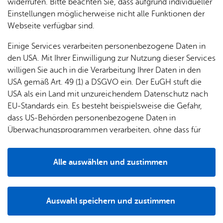
& Orts­
en­in­
& 3D-
widerrufen. Bitte beachten Sie, dass aufgrund individueller
um
Ärzte &
ver­
for­ma­
Stadt­
Einstellungen möglicherweise nicht alle Funktionen der
Apo­
Be­ne­
Zu­stän­dig­keit
wal­
tio­nen
mo­dell
Webseite verfügbar sind.
the­ken
fits
tun­gen
Öf­
Bau­
Fa­mi­lie
Einige Services verarbeiten personenbezogene Daten in
Ämter
fent­li­
stel­len
& Kin­
den USA. Mit Ihrer Einwilligung zur Nutzung dieser Services
Bil­
A–Z
che
& Um­
Land­rats­amt Bo­den­see­kreis
der
willigen Sie auch in die Verarbeitung Ihrer Daten in den
dung
Be­
lei­tun­
Glär­nisch­stra­ße 1-3
Diens
USA gemäß Art. 49 (1) a DSGVO ein. Der EuGH stuft die
Se­nio­
& Be­
kannt­
gen
88045 Fried­richs­ha­fen
t­leis­
USA als ein Land mit unzureichendem Datenschutz nach
ren
treu­
ma­
Post­an­schrift
tun­gen
Um­
EU-Standards ein. Es besteht beispielsweise die Gefahr,
ung
Woh­
chun­
Glär­nisch­str. 1-3
A–Z
welt &
dass US-Behörden personenbezogene Daten in
nen
gen
88041 Fried­richs­ha­fen
Potz­
Kli­ma­
Überwachungsprogrammen verarbeiten, ohne dass für
For­
Tel. +49 7541 204 0
blitz!
Bar­rie­
Bil­der,
schutz
Europäerinnen und Europäer eine Klagemöglichkeit
mu­la­re
info@­‍­bodenseekreis.­‍­de
re­frei
Vi­de­os
besteht.
Kin­der­
Bauen,
Sat­
In­for­ma­tio­nen & Öff­nungs­zei­ten
Alle auswählen und zustimmen
leben
& TV
be­
Sa­nie­
zun­
Details
treu­
Pfle­ge
Pres­se
ren &
gen
ung
& Un­
Im­mo­
För­
Auswahl speichern und zustimmen
ter­stüt­
bi­li­en
Schu­
Notwendig
Drittanbieter
der­
Aus­
Leis­tungs­de­tails
zung
len
Stadt­
pro­
schrei­