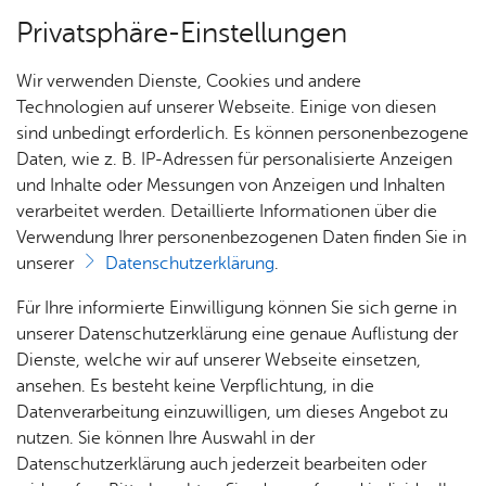
Privatsphäre-Einstellungen
Menü
Wir verwenden Dienste, Cookies und andere
Dienst­leis­tun­gen A–Z
Technologien auf unserer Webseite. Einige von diesen
sind unbedingt erforderlich. Es können personenbezogene
Daten, wie z. B. IP-Adressen für personalisierte Anzeigen
und Inhalte oder Messungen von Anzeigen und Inhalten
Über­sicht Bür­ger & Stadt
Vor­le­sen
verarbeitet werden. Detaillierte Informationen über die
Verwendung Ihrer personenbezogenen Daten finden Sie in
Was­ser­kraft­an­la­gen bis 1.000
unserer
Datenschutzerklärung
.
Ki­lo­watt - Zu­las­sung für Bau
Rat­
Nach­
Jobs
Pla­
Ge­
Für Ihre informierte Einwilligung können Sie sich gerne in
und Er­wei­te­rung be­an­tra­gen
haus &
rich­
nen,
sund­
Stel­
unserer Datenschutzerklärung eine genaue Auflistung der
Bür­
ten,
Bauen
heit &
len­an­
Dienste, welche wir auf unserer Webseite einsetzen,
ger­
Vi­de­os
& Um­
So­zia­
ge­bo­te
ansehen. Es besteht keine Verpflichtung, in die
ser­vice
& Bil­
welt
les
Datenverarbeitung einzuwilligen, um dieses Angebot zu
Aus­bil­
der
Rat­
Geo­
Kli­ni­
nutzen. Sie können Ihre Auswahl in der
Für Wasserkraftanlagen brauchen Sie eine
dung &
häu­ser
Me­di­
da­ten
kum
Datenschutzerklärung auch jederzeit bearbeiten oder
wasserrechtliche Zulassung.
Stu­di­