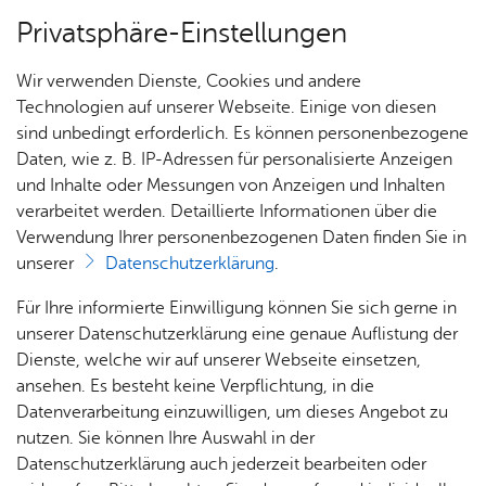
Privatsphäre-Einstellungen
Menü
Wir verwenden Dienste, Cookies und andere
Dienst­leis­tun­gen A–Z
Technologien auf unserer Webseite. Einige von diesen
sind unbedingt erforderlich. Es können personenbezogene
Daten, wie z. B. IP-Adressen für personalisierte Anzeigen
und Inhalte oder Messungen von Anzeigen und Inhalten
Über­sicht Bür­ger & Stadt
Vor­le­sen
verarbeitet werden. Detaillierte Informationen über die
Verwendung Ihrer personenbezogenen Daten finden Sie in
Ver­fah­rens- oder Pro­zess­
unserer
Datenschutzerklärung
.
kos­ten­vor­schuss des Ehe­gat­
Rat­
Nach­
Jobs
Pla­
Ge­
Für Ihre informierte Einwilligung können Sie sich gerne in
ten oder Le­bens­part­ners be­
haus &
rich­
nen,
sund­
Stel­
unserer Datenschutzerklärung eine genaue Auflistung der
Bür­
ten,
Bauen
heit &
len­an­
Dienste, welche wir auf unserer Webseite einsetzen,
an­tra­gen
ger­
Vi­de­os
& Um­
So­zia­
ge­bo­te
ansehen. Es besteht keine Verpflichtung, in die
ser­vice
& Bil­
welt
les
Datenverarbeitung einzuwilligen, um dieses Angebot zu
Aus­bil­
der
Rat­
Geo­
Kli­ni­
nutzen. Sie können Ihre Auswahl in der
dung &
häu­ser
Me­di­
da­ten
kum
Datenschutzerklärung auch jederzeit bearbeiten oder
Stu­di­
Sie können einen notwendigen Rechtsstreit nicht selbst