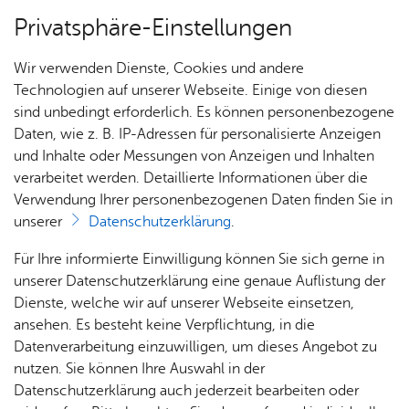
Privatsphäre-Einstellungen
Menü
Wir verwenden Dienste, Cookies und andere
Dienst­leis­tun­gen A–Z
Technologien auf unserer Webseite. Einige von diesen
sind unbedingt erforderlich. Es können personenbezogene
Daten, wie z. B. IP-Adressen für personalisierte Anzeigen
und Inhalte oder Messungen von Anzeigen und Inhalten
Über­sicht Bür­ger & Stadt
Vor­le­sen
verarbeitet werden. Detaillierte Informationen über die
Verwendung Ihrer personenbezogenen Daten finden Sie in
Tren­nungs­un­ter­halt be­an­tra­
unserer
Datenschutzerklärung
.
gen
Rat­
Nach­
Jobs
Pla­
Ge­
Für Ihre informierte Einwilligung können Sie sich gerne in
haus &
rich­
nen,
sund­
Stel­
unserer Datenschutzerklärung eine genaue Auflistung der
Bür­
ten,
Bauen
heit &
len­an­
Dienste, welche wir auf unserer Webseite einsetzen,
ger­
Vi­de­os
& Um­
So­zia­
ge­bo­te
ansehen. Es besteht keine Verpflichtung, in die
Sind Sie noch verheiratet, leben aber getrennt? Dann kann
ser­vice
& Bil­
welt
les
Datenverarbeitung einzuwilligen, um dieses Angebot zu
Aus­bil­
die eine Person von der anderen bereits vor der Scheidung
der
Rat­
Geo­
Kli­ni­
nutzen. Sie können Ihre Auswahl in der
dung &
einen angemessenen Unterhalt verlangen.
häu­ser
Me­di­
da­ten
kum
Datenschutzerklärung auch jederzeit bearbeiten oder
Stu­di­