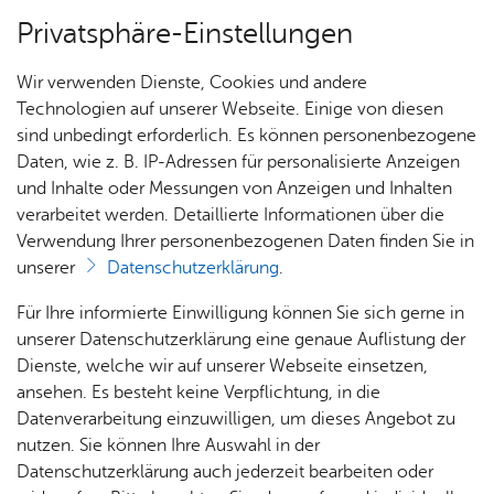
Privatsphäre-Einstellungen
Menü
Wir verwenden Dienste, Cookies und andere
Dienst­leis­tun­gen A–Z
Technologien auf unserer Webseite. Einige von diesen
sind unbedingt erforderlich. Es können personenbezogene
Daten, wie z. B. IP-Adressen für personalisierte Anzeigen
und Inhalte oder Messungen von Anzeigen und Inhalten
Über­sicht Bür­ger & Stadt
Vor­le­sen
verarbeitet werden. Detaillierte Informationen über die
Verwendung Ihrer personenbezogenen Daten finden Sie in
Ta­xi­ge­neh­mi­gung be­an­tra­
unserer
Datenschutzerklärung
.
gen
Rat­
Nach­
Jobs
Pla­
Ge­
Für Ihre informierte Einwilligung können Sie sich gerne in
haus &
rich­
nen,
sund­
Stel­
unserer Datenschutzerklärung eine genaue Auflistung der
Bür­
ten,
Bauen
heit &
len­an­
Dienste, welche wir auf unserer Webseite einsetzen,
ger­
Vi­de­os
& Um­
So­zia­
ge­bo­te
ansehen. Es besteht keine Verpflichtung, in die
Sie möchten gewerblich Personen mit Taxen befördern?
ser­vice
& Bil­
welt
les
Datenverarbeitung einzuwilligen, um dieses Angebot zu
Aus­bil­
Dafür benötigen Sie eine Taxigenehmigung.
der
Rat­
Geo­
Kli­ni­
nutzen. Sie können Ihre Auswahl in der
dung &
häu­ser
Me­di­
da­ten
kum
Datenschutzerklärung auch jederzeit bearbeiten oder
Neubewerber oder Neubewerberinnen erhalten die
Stu­di­