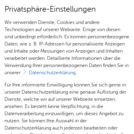
Privatsphäre-Einstellungen
Menü
Wir verwenden Dienste, Cookies und andere
Dienst­leis­tun­gen A–Z
Technologien auf unserer Webseite. Einige von diesen
sind unbedingt erforderlich. Es können personenbezogene
Daten, wie z. B. IP-Adressen für personalisierte Anzeigen
und Inhalte oder Messungen von Anzeigen und Inhalten
Über­sicht Bür­ger & Stadt
Vor­le­sen
verarbeitet werden. Detaillierte Informationen über die
Verwendung Ihrer personenbezogenen Daten finden Sie in
Spe­zi­fisch of­fe­ne Ge­neh­mi­
unserer
Datenschutzerklärung
.
gung für die re­gel­mä­ßi­ge
Rat­
Nach­
Jobs
Pla­
Ge­
Für Ihre informierte Einwilligung können Sie sich gerne in
vor­über­ge­hen­de Aus­fuhr
haus &
rich­
nen,
sund­
Stel­
unserer Datenschutzerklärung eine genaue Auflistung der
Bür­
ten,
Bauen
heit &
len­an­
Dienste, welche wir auf unserer Webseite einsetzen,
von Kul­tur­gut in Dritt­staa­ten
ger­
Vi­de­os
& Um­
So­zia­
ge­bo­te
ansehen. Es besteht keine Verpflichtung, in die
be­an­tra­gen
ser­vice
& Bil­
welt
les
Datenverarbeitung einzuwilligen, um dieses Angebot zu
Aus­bil­
der
Rat­
Geo­
Kli­ni­
nutzen. Sie können Ihre Auswahl in der
dung &
häu­ser
Me­di­
da­ten
kum
Datenschutzerklärung auch jederzeit bearbeiten oder
Stu­di­