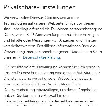
Privatsphäre-Einstellungen
Menü
Wir verwenden Dienste, Cookies und andere
Dienst­leis­tun­gen A–Z
Technologien auf unserer Webseite. Einige von diesen
sind unbedingt erforderlich. Es können personenbezogene
Daten, wie z. B. IP-Adressen für personalisierte Anzeigen
und Inhalte oder Messungen von Anzeigen und Inhalten
Über­sicht Bür­ger & Stadt
Vor­le­sen
verarbeitet werden. Detaillierte Informationen über die
Verwendung Ihrer personenbezogenen Daten finden Sie in
Öf­fent­li­che Ver­ga­be -
unserer
Datenschutzerklärung
.
Präqua­li­fi­ka­ti­ons­ver­fah­ren im
Rat­
Nach­
Jobs
Pla­
Ge­
Für Ihre informierte Einwilligung können Sie sich gerne in
Bau­be­reich (VOB) be­an­tra­
haus &
rich­
nen,
sund­
Stel­
unserer Datenschutzerklärung eine genaue Auflistung der
Bür­
ten,
Bauen
heit &
len­an­
Dienste, welche wir auf unserer Webseite einsetzen,
gen
ger­
Vi­de­os
& Um­
So­zia­
ge­bo­te
ansehen. Es besteht keine Verpflichtung, in die
ser­vice
& Bil­
welt
les
Datenverarbeitung einzuwilligen, um dieses Angebot zu
Aus­bil­
der
Rat­
Geo­
Kli­ni­
nutzen. Sie können Ihre Auswahl in der
dung &
häu­ser
Me­di­
da­ten
kum
Datenschutzerklärung auch jederzeit bearbeiten oder
Stu­di­
Durch Teilnahme an einem Präqualifikationsverfahren