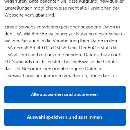
& Orts­
en­in­
& 3D-
widerrufen. Bitte beachten Sie, dass aufgrund individueller
um
Ärzte &
Festgesetzte Messen, Ausstellungen und Märkte genießen
ver­
for­ma­
Stadt­
Einstellungen möglicherweise nicht alle Funktionen der
Apo­
Be­ne­
die sogenannten Marktprivilegien, das heißt sie sind
wal­
tio­nen
mo­dell
Webseite verfügbar sind.
the­ken
fits
überwiegend von der Einhaltung bestimmter Vorschriften,
tun­gen
Öf­
Bau­
Fa­mi­lie
Einige Services verarbeiten personenbezogene Daten in
beispielsweise zur Ladenöffnung oder zur Arbeitszeit,
Ämter
fent­li­
stel­len
& Kin­
den USA. Mit Ihrer Einwilligung zur Nutzung dieser Services
befreit. Für festgesetzte Wochenmärkte, Jahrmärkte und
Bil­
A–Z
che
& Um­
der
willigen Sie auch in die Verarbeitung Ihrer Daten in den
Spezialmärkte gilt eine Durchführungspflicht.
dung
Be­
lei­tun­
Diens
USA gemäß Art. 49 (1) a DSGVO ein. Der EuGH stuft die
Se­nio­
& Be­
kannt­
gen
t­leis­
USA als ein Land mit unzureichendem Datenschutz nach
ren
treu­
ma­
tun­gen
Um­
On­line­an­trag & For­mu­la­re
EU-Standards ein. Es besteht beispielsweise die Gefahr,
ung
Woh­
chun­
A–Z
welt &
dass US-Behörden personenbezogene Daten in
nen
gen
Potz­
Kli­ma­
Überwachungsprogrammen verarbeiten, ohne dass für
For­
blitz!
Bar­rie­
Bil­der,
schutz
Europäerinnen und Europäer eine Klagemöglichkeit
Durch­füh­rung von Mes­sen, Märk­ten, etc.
mu­la­re
re­frei
Vi­de­os
besteht.
Kin­der­
Bauen,
Sat­
Alle auswählen und zustimmen
leben
& TV
be­
Sa­nie­
zun­
Details
treu­
Pfle­ge
Pres­se
ren &
gen
Zu­stän­dig­keit
ung
& Un­
Im­mo­
För­
Auswahl speichern und zustimmen
ter­stüt­
bi­li­en
Schu­
Notwendig
Drittanbieter
der­
Aus­
zung
len
Stadt­
pro­
schrei­