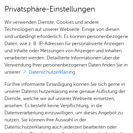
Privatsphäre-Einstellungen
Menü
Wir verwenden Dienste, Cookies und andere
Dienst­leis­tun­gen A–Z
Technologien auf unserer Webseite. Einige von diesen
sind unbedingt erforderlich. Es können personenbezogene
Daten, wie z. B. IP-Adressen für personalisierte Anzeigen
und Inhalte oder Messungen von Anzeigen und Inhalten
Über­sicht Bür­ger & Stadt
Vor­le­sen
verarbeitet werden. Detaillierte Informationen über die
Verwendung Ihrer personenbezogenen Daten finden Sie in
Mes­sen, Aus­stel­lun­gen und
unserer
Datenschutzerklärung
.
Märk­te ge­werb­lich ver­an­stal­
Rat­
Nach­
Jobs
Pla­
Ge­
Für Ihre informierte Einwilligung können Sie sich gerne in
ten - Fest­set­zung be­an­tra­gen
haus &
rich­
nen,
sund­
Stel­
unserer Datenschutzerklärung eine genaue Auflistung der
Bür­
ten,
Bauen
heit &
len­an­
Dienste, welche wir auf unserer Webseite einsetzen,
ger­
Vi­de­os
& Um­
So­zia­
ge­bo­te
ansehen. Es besteht keine Verpflichtung, in die
ser­vice
& Bil­
welt
les
Datenverarbeitung einzuwilligen, um dieses Angebot zu
Aus­bil­
der
Rat­
Geo­
Kli­ni­
nutzen. Sie können Ihre Auswahl in der
Auf Antrag können Messen, Ausstellungen und Märkte
dung &
häu­ser
Me­di­
da­ten
kum
Datenschutzerklärung auch jederzeit bearbeiten oder
unter bestimmten Voraussetzungen festgesetzt werden.
Stu­di­