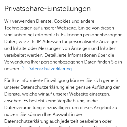
Privatsphäre-Einstellungen
Menü
Wir verwenden Dienste, Cookies und andere
Dienst­leis­tun­gen A–Z
Technologien auf unserer Webseite. Einige von diesen
sind unbedingt erforderlich. Es können personenbezogene
Daten, wie z. B. IP-Adressen für personalisierte Anzeigen
und Inhalte oder Messungen von Anzeigen und Inhalten
Über­sicht Bür­ger & Stadt
Vor­le­sen
verarbeitet werden. Detaillierte Informationen über die
Verwendung Ihrer personenbezogenen Daten finden Sie in
Hilfe zur Wei­ter­füh­rung des
unserer
Datenschutzerklärung
.
Haus­halts be­an­tra­gen
Rat­
Nach­
Jobs
Pla­
Ge­
Für Ihre informierte Einwilligung können Sie sich gerne in
haus &
rich­
nen,
sund­
Stel­
unserer Datenschutzerklärung eine genaue Auflistung der
Bür­
ten,
Bauen
heit &
len­an­
Dienste, welche wir auf unserer Webseite einsetzen,
ger­
Vi­de­os
& Um­
So­zia­
ge­bo­te
ansehen. Es besteht keine Verpflichtung, in die
Wenn Sie aufgrund einer Notlage Ihren Haushalt
ser­vice
& Bil­
welt
les
Datenverarbeitung einzuwilligen, um dieses Angebot zu
Aus­bil­
vorübergehend nicht mehr weiterführen können – sei es
der
Rat­
Geo­
Kli­ni­
nutzen. Sie können Ihre Auswahl in der
dung &
wegen Krankheit, Haft, Erholungsmaßnahmen oder auch
häu­ser
Me­di­
da­ten
kum
Datenschutzerklärung auch jederzeit bearbeiten oder
Stu­di­
nach einem Todesfall – und auch keine andere Person im