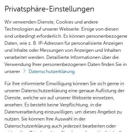
Privatsphäre-Einstellungen
Menü
Wir verwenden Dienste, Cookies und andere
Dienst­leis­tun­gen A–Z
Technologien auf unserer Webseite. Einige von diesen
sind unbedingt erforderlich. Es können personenbezogene
Daten, wie z. B. IP-Adressen für personalisierte Anzeigen
und Inhalte oder Messungen von Anzeigen und Inhalten
Über­sicht Bür­ger & Stadt
Vor­le­sen
verarbeitet werden. Detaillierte Informationen über die
Verwendung Ihrer personenbezogenen Daten finden Sie in
Ein Bür­ger­be­geh­ren ein­rei­
unserer
Datenschutzerklärung
.
chen
Rat­
Nach­
Jobs
Pla­
Ge­
Für Ihre informierte Einwilligung können Sie sich gerne in
haus &
rich­
nen,
sund­
Stel­
unserer Datenschutzerklärung eine genaue Auflistung der
Bür­
ten,
Bauen
heit &
len­an­
Dienste, welche wir auf unserer Webseite einsetzen,
ger­
Vi­de­os
& Um­
So­zia­
ge­bo­te
ansehen. Es besteht keine Verpflichtung, in die
Möchten Sie erreichen, dass in Ihrer Gemeinde zu einer
ser­vice
& Bil­
welt
les
Datenverarbeitung einzuwilligen, um dieses Angebot zu
Aus­bil­
bestimmten Angelegenheit ein Bürgerentscheid
der
Rat­
Geo­
Kli­ni­
nutzen. Sie können Ihre Auswahl in der
dung &
durchgeführt wird?
häu­ser
Me­di­
da­ten
kum
Datenschutzerklärung auch jederzeit bearbeiten oder
Stu­di­