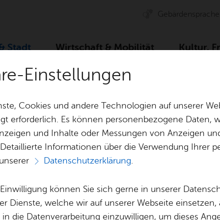
Ge­bär­den­spra­che
 & Stadt
Wirt­schaft & Mo­bi­li­tät
Kul­tur, F
äre-Einstellungen
ser­vice
Dienst­leis­tun­gen A–Z
Be­stel­lung, Än­de­rung der Auf­ga
ste, Cookies und andere Technologien auf unserer Web
gt erforderlich. Es können personenbezogene Daten, wi
 Anzeigen und Inhalte oder Messungen von Anzeigen un
& Bil­der
Jobs
Pla­nen, Bau
 Detaillierte Informationen über die Verwendung Ihre
Stel­len­an­ge­bo­te
Geo­da­ten & 
 unserer
Datenschutzerklärung
.
Aus­bil­dung & Stu­di­um
Bau­stel­len & 
Vor­le­sen
Be­ne­fits
Um­welt & Kli
e Einwilligung können Sie sich gerne in unserer Datensc
ng, Än­de­rung der
Bauen, Sa­nie­r
er Dienste, welche wir auf unserer Webseite einsetzen,
Bil­dung & Be­treu­ung
Stadt­pla­nung
, in die Datenverarbeitung einzuwilligen, um dieses Ang