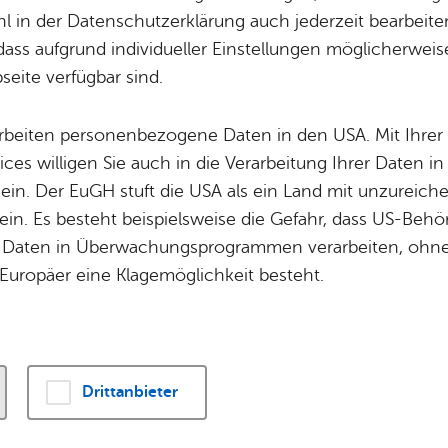
r Ab­be­ru­fung e
Potz­blitz!
Städ­ti­sche B
 in der Datenschutzerklärung auch jederzeit bearbeite
Ver­ga­ben
Kin­der­be­treu­ung
dass aufgrund individueller Einstellungen möglicherweise
chutz­be­auf­trag­ten
eite verfügbar sind.
Schu­len
Die Stadt
Of­fe­ne Kin­der- & Ju­gend­ar­beit
Zah­len, Daten
arbeiten personenbezogene Daten in den USA. Mit Ihrer 
Bi­blio­the­ken
Se­hens­wür­dig
ices willigen Sie auch in die Verarbeitung Ihrer Daten 
Fort- & Wei­ter­bil­dung
Zep­pe­lin
 ein. Der EuGH stuft die USA als ein Land mit unzurei
Mu­sik­schu­le
Ort­schaf­ten
in. Es besteht beispielsweise die Gefahr, dass US-Beh
Stadt­ar­chiv &
Stadt­tei­le & Q
rahlenschutzverantwortliche Person eine Person zum o
Daten in Überwachungsprogrammen verarbeiten, ohne 
Bo­den­see­bi­blio­thek
Für Hun­de­hal­
eauftragten bestellen, müssen Sie dies der zuständige
Europäer eine Klagemöglichkeit besteht.
h mitteilen.
Di­gi­ta­li­sie­rung
ng müssen Sie zudem die Aufgaben und Befugnisse der o
eauftragten sowie den innerbetrieblichen Entscheidun
Drittanbieter