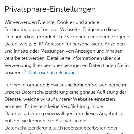
Privatsphäre-Einstellungen
Menü
Wir verwenden Dienste, Cookies und andere
Dienst­leis­tun­gen A–Z
Technologien auf unserer Webseite. Einige von diesen
sind unbedingt erforderlich. Es können personenbezogene
Daten, wie z. B. IP-Adressen für personalisierte Anzeigen
und Inhalte oder Messungen von Anzeigen und Inhalten
Über­sicht Bür­ger & Stadt
Vor­le­sen
verarbeitet werden. Detaillierte Informationen über die
Verwendung Ihrer personenbezogenen Daten finden Sie in
Als Ser­vice­dienst­leis­te­rin
unserer
Datenschutzerklärung
.
oder Ser­vice­dienst­leis­ter im
Rat­
Nach­
Jobs
Pla­
Ge­
Für Ihre informierte Einwilligung können Sie sich gerne in
Rah­men der Geld­wä­sche­auf­
haus &
rich­
nen,
sund­
Stel­
unserer Datenschutzerklärung eine genaue Auflistung der
Bür­
ten,
Bauen
heit &
len­an­
Dienste, welche wir auf unserer Webseite einsetzen,
sicht re­gis­trie­ren
ger­
Vi­de­os
& Um­
So­zia­
ge­bo­te
ansehen. Es besteht keine Verpflichtung, in die
ser­vice
& Bil­
welt
les
Datenverarbeitung einzuwilligen, um dieses Angebot zu
Aus­bil­
der
Rat­
Geo­
Kli­ni­
nutzen. Sie können Ihre Auswahl in der
dung &
häu­ser
Me­di­
da­ten
kum
Datenschutzerklärung auch jederzeit bearbeiten oder
Stu­di­
Dienstleister für Gesellschaften und für