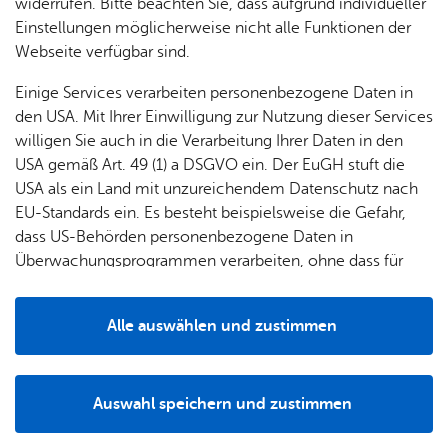
& Orts­
en­in­
& 3D-
widerrufen. Bitte beachten Sie, dass aufgrund individueller
ergeben, müssen Sie beim Finanzamt eine sogenannte
um
Ärzte &
ver­
for­ma­
Stadt­
Einstellungen möglicherweise nicht alle Funktionen der
„Grundsteueränderungsanzeige“ (Anzeige) abgeben. Und
Apo­
Be­ne­
wal­
tio­nen
mo­dell
Webseite verfügbar sind.
zwar, ohne dass Sie das Finanzamt hierzu gesondert
the­ken
fits
tun­gen
auffordert.
Öf­
Bau­
Fa­mi­lie
Einige Services verarbeiten personenbezogene Daten in
Ämter
fent­li­
stel­len
& Kin­
den USA. Mit Ihrer Einwilligung zur Nutzung dieser Services
Bil­
A–Z
che
& Um­
der
willigen Sie auch in die Verarbeitung Ihrer Daten in den
Zu­stän­dig­keit
dung
Be­
lei­tun­
Diens
USA gemäß Art. 49 (1) a DSGVO ein. Der EuGH stuft die
Se­nio­
& Be­
kannt­
gen
t­leis­
USA als ein Land mit unzureichendem Datenschutz nach
ren
treu­
ma­
tun­gen
Um­
EU-Standards ein. Es besteht beispielsweise die Gefahr,
ung
Woh­
chun­
Ab­tei­lung Steu­ern
A–Z
welt &
dass US-Behörden personenbezogene Daten in
nen
gen
Ade­nau­er­platz 1
Potz­
Kli­ma­
Überwachungsprogrammen verarbeiten, ohne dass für
For­
88045 Fried­richs­ha­fen
blitz!
Bar­rie­
Bil­der,
schutz
Europäerinnen und Europäer eine Klagemöglichkeit
mu­la­re
Tel. +49 7541 203 51230
re­frei
Vi­de­os
besteht.
Kin­der­
Bauen,
Sat­
steu­er­amt@­‍­fried‍richs­‍­hafen.­‍­de
Alle auswählen und zustimmen
leben
& TV
be­
Sa­nie­
zun­
In­for­ma­tio­nen & Öff­nungs­zei­ten
Details
treu­
Pfle­ge
Pres­se
ren &
gen
ung
& Un­
Im­mo­
För­
Auswahl speichern und zustimmen
ter­stüt­
bi­li­en
Schu­
Notwendig
Drittanbieter
der­
Aus­
zung
len
Stadt­
pro­
schrei­