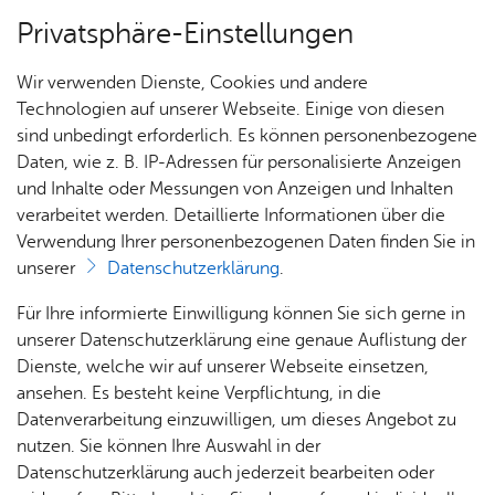
Privatsphäre-Einstellungen
Menü
Wir verwenden Dienste, Cookies und andere
Dienst­leis­tun­gen A–Z
Technologien auf unserer Webseite. Einige von diesen
sind unbedingt erforderlich. Es können personenbezogene
Daten, wie z. B. IP-Adressen für personalisierte Anzeigen
und Inhalte oder Messungen von Anzeigen und Inhalten
Über­sicht Bür­ger & Stadt
Vor­le­sen
verarbeitet werden. Detaillierte Informationen über die
Verwendung Ihrer personenbezogenen Daten finden Sie in
Än­de­run­gen am Grund­be­sitz
unserer
Datenschutzerklärung
.
– Grund­steu­er­än­de­rungs­an­
Rat­
Nach­
Jobs
Pla­
Ge­
Für Ihre informierte Einwilligung können Sie sich gerne in
zei­ge
haus &
rich­
nen,
sund­
Stel­
unserer Datenschutzerklärung eine genaue Auflistung der
Bür­
ten,
Bauen
heit &
len­an­
Dienste, welche wir auf unserer Webseite einsetzen,
ger­
Vi­de­os
& Um­
So­zia­
ge­bo­te
ansehen. Es besteht keine Verpflichtung, in die
ser­vice
& Bil­
welt
les
Datenverarbeitung einzuwilligen, um dieses Angebot zu
Aus­bil­
der
Rat­
Geo­
Kli­ni­
nutzen. Sie können Ihre Auswahl in der
Wenn Ihnen Grundbesitz gehört (z.B. ein Einfamilienhaus
dung &
häu­ser
Me­di­
da­ten
kum
Datenschutzerklärung auch jederzeit bearbeiten oder
oder eine Eigentumswohnung) und sich daran Änderungen
Stu­di­