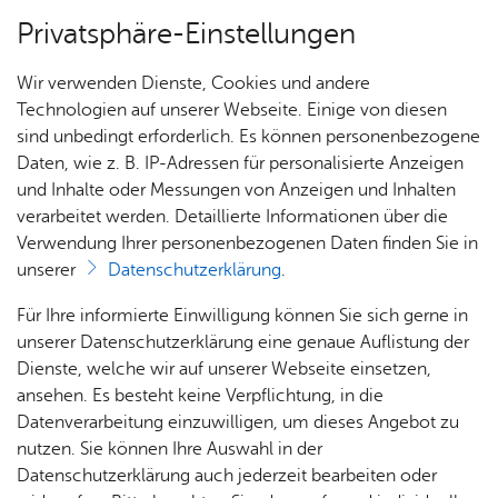
Privatsphäre-Einstellungen
Menü
Wir verwenden Dienste, Cookies und andere
Ver­ei­ne
Technologien auf unserer Webseite. Einige von diesen
sind unbedingt erforderlich. Es können personenbezogene
Daten, wie z. B. IP-Adressen für personalisierte Anzeigen
und Inhalte oder Messungen von Anzeigen und Inhalten
Fried­richs­ha­fen In­te­gra­ti­ons-
Über­sicht Bür­ger & Stadt
verarbeitet werden. Detaillierte Informationen über die
und Bil­dungs­ver­ein FIB e.V.
Verwendung Ihrer personenbezogenen Daten finden Sie in
unserer
Datenschutzerklärung
.
Rat­
Nach­
Jobs
Pla­
Ge­
Vor­le­sen
Für Ihre informierte Einwilligung können Sie sich gerne in
haus &
rich­
nen,
sund­
Stel­
unserer Datenschutzerklärung eine genaue Auflistung der
Bür­
ten,
Bauen
heit &
len­an­
Dienste, welche wir auf unserer Webseite einsetzen,
ger­
Vi­de­os
& Um­
So­zia­
ge­bo­te
ansehen. Es besteht keine Verpflichtung, in die
ser­vice
& Bil­
welt
les
Datenverarbeitung einzuwilligen, um dieses Angebot zu
Aus­bil­
der
Rat­
Geo­
Kli­ni­
nutzen. Sie können Ihre Auswahl in der
dung &
häu­ser
Me­di­
da­ten
kum
Datenschutzerklärung auch jederzeit bearbeiten oder
Stu­di­