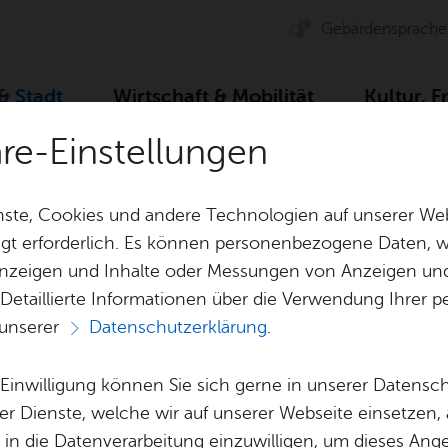
Ge­bär­den­spra­che
 & Stadt
Wirt­schaft & Mo­bi­li­tät
Kul­tur, F
äre-Einstellungen
tei­li­gung
Ver­ei­ne
De­tail­an­sicht
Bil­dungs-und Kul­t
ste, Cookies und andere Technologien auf unserer Web
gt erforderlich. Es können personenbezogene Daten, wi
 Anzeigen und Inhalte oder Messungen von Anzeigen un
& Bil­der
Jobs
Pla­nen, Bau
 Detaillierte Informationen über die Verwendung Ihre
Stel­len­an­ge­bo­te
Geo­da­ten & 
 unserer
Datenschutzerklärung
.
ngs-und Kul­tur­ve
Aus­bil­dung & Stu­di­um
Bau­stel­len & 
Be­ne­fits
Um­welt & Kli
e Einwilligung können Sie sich gerne in unserer Datensc
Bil­dungs­ha­fen e.V
Bauen, Sa­nie­r
er Dienste, welche wir auf unserer Webseite einsetzen,
Bil­dung & Be­treu­ung
Stadt­pla­nung
, in die Datenverarbeitung einzuwilligen, um dieses Ang