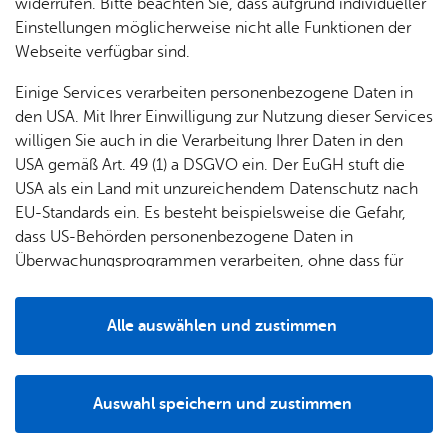
& Orts­
en­in­
& 3D-
widerrufen. Bitte beachten Sie, dass aufgrund individueller
um
Ärzte &
ver­
for­ma­
Stadt­
Einstellungen möglicherweise nicht alle Funktionen der
Apo­
Be­ne­
wal­
tio­nen
mo­dell
Webseite verfügbar sind.
the­ken
fits
tun­gen
Öf­
Bau­
Durch die Pflege und den Erhalt des modernen türkischen
Fa­mi­lie
Einige Services verarbeiten personenbezogene Daten in
Ämter
fent­li­
stel­len
Volksbrauchtums innerhalb unseres Vereins sollen
& Kin­
den USA. Mit Ihrer Einwilligung zur Nutzung dieser Services
Bil­
A–Z
che
& Um­
kulturelle Prinzipien unter den Mitgliedern gefestigt und
der
willigen Sie auch in die Verarbeitung Ihrer Daten in den
dung
Be­
lei­tun­
verbreitet werden.
Diens
USA gemäß Art. 49 (1) a DSGVO ein. Der EuGH stuft die
Se­nio­
& Be­
kannt­
gen
t­leis­
USA als ein Land mit unzureichendem Datenschutz nach
ren
Die Themen Bildung und Integration sind feste
treu­
ma­
tun­gen
Um­
EU-Standards ein. Es besteht beispielsweise die Gefahr,
Bestandteile unserer Satzung. Durch die Organisation
ung
Woh­
chun­
A–Z
welt &
dass US-Behörden personenbezogene Daten in
kultureller Veranstaltungen wollen wir das
nen
gen
Potz­
Kli­ma­
Überwachungsprogrammen verarbeiten, ohne dass für
For­
Zusammenleben fördern, Ausgrenzung verhindern und
blitz!
Bar­rie­
Bil­der,
schutz
Europäerinnen und Europäer eine Klagemöglichkeit
mu­la­re
Vorurteilen entgegenwirken.
re­frei
Vi­de­os
besteht.
Kin­der­
Bauen,
Sat­
Alle auswählen und zustimmen
leben
& TV
Unsere­Angebote:
be­
Sa­nie­
zun­
Details
treu­
Pfle­ge
Pres­se
ren &
gen
Thea­ter­grup­pe,
ung
& Un­
Im­mo­
För­
Auswahl speichern und zustimmen
ter­stüt­
bi­li­en
Folk­lo­re­grup­pe
Schu­
Notwendig
Drittanbieter
der­
Aus­
zung
len
Stadt­
pro­
schrei­
Chor