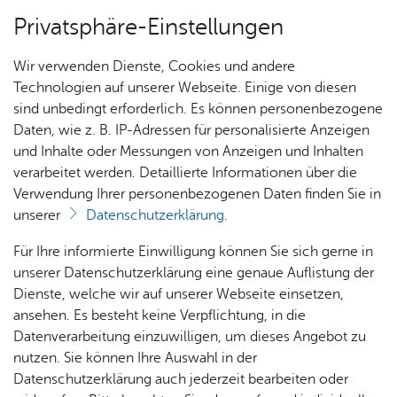
Privatsphäre-Einstellungen
Menü
Wir verwenden Dienste, Cookies und andere
Ver­ei­ne
Technologien auf unserer Webseite. Einige von diesen
sind unbedingt erforderlich. Es können personenbezogene
Daten, wie z. B. IP-Adressen für personalisierte Anzeigen
und Inhalte oder Messungen von Anzeigen und Inhalten
Ata­türk-Kul­tur­ver­ein e. V.
Über­sicht Bür­ger & Stadt
verarbeitet werden. Detaillierte Informationen über die
Verwendung Ihrer personenbezogenen Daten finden Sie in
unserer
Datenschutzerklärung
.
Vor­le­sen
Rat­
Nach­
Jobs
Pla­
Ge­
Für Ihre informierte Einwilligung können Sie sich gerne in
haus &
rich­
nen,
sund­
Stel­
unserer Datenschutzerklärung eine genaue Auflistung der
Bür­
ten,
Bauen
heit &
len­an­
Dienste, welche wir auf unserer Webseite einsetzen,
ger­
Vi­de­os
& Um­
So­zia­
ge­bo­te
ansehen. Es besteht keine Verpflichtung, in die
ser­vice
& Bil­
welt
les
Datenverarbeitung einzuwilligen, um dieses Angebot zu
Aus­bil­
der
Rat­
Geo­
Kli­ni­
nutzen. Sie können Ihre Auswahl in der
dung &
häu­ser
Me­di­
da­ten
kum
Datenschutzerklärung auch jederzeit bearbeiten oder
Stu­di­