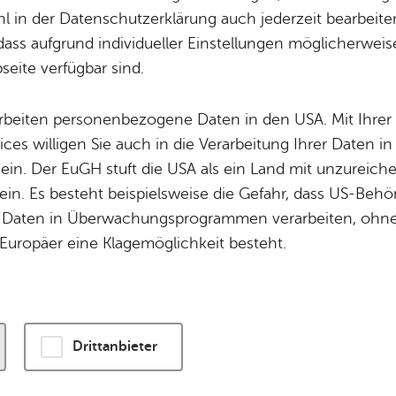
 in der Datenschutzerklärung auch jederzeit bearbeite
dass aufgrund individueller Einstellungen möglicherweise
wird eine Verbindung zu externen Servern hergestellt. Diese v
eite verfügbar sind.
ogien, um die Bedienung zu personalisieren und zu verbessern
enschutzerklärung
.
arbeiten personenbezogene Daten in den USA. Mit Ihrer 
ices willigen Sie auch in die Verarbeitung Ihrer Daten 
n und Karte laden
 ein. Der EuGH stuft die USA als ein Land mit unzurei
in. Es besteht beispielsweise die Gefahr, dass US-Beh
Daten in Überwachungsprogrammen verarbeiten, ohne 
Europäer eine Klagemöglichkeit besteht.
Drittanbieter