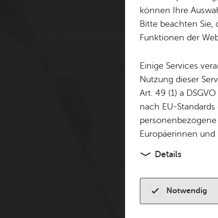
Cookie-Hinweis
können Ihre Auswahl
Bitte beachten Sie, 
Zum Laden dieser Karte 
Funktionen der Webs
andere Tracking-Technol
finden Sie in unserer
Dat
Einige Services ver
Nutzung dieser Serv
Cookies akzeptiere
Art. 49 (1) a DSGVO
nach EU-Standards e
personenbezogene 
Europäerinnen und 
Details
Notwendig