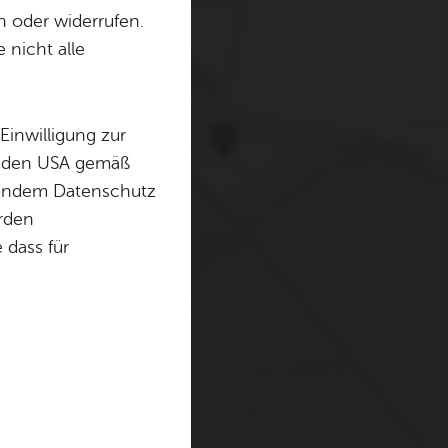
n oder widerrufen.
 nicht alle
erwenden Cookies und
. Weitere Informationen
Einwilligung zur
in den USA gemäß
chendem Datenschutz
örden
dass für