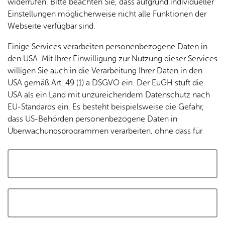
widerrufen. Bitte beachten Sie, dass aufgrund individueller
Tracking-Technologien, um die Bedienung zu
Einstellungen möglicherweise nicht alle Funktionen der
personalisieren und zu verbessern. Weitere Informationen
Webseite verfügbar sind.
finden Sie in unserer
Datenschutzerklärung
.
Einige Services verarbeiten personenbezogene Daten in
den USA. Mit Ihrer Einwilligung zur Nutzung dieser Services
Cookies akzeptieren und Karte laden
willigen Sie auch in die Verarbeitung Ihrer Daten in den
USA gemäß Art. 49 (1) a DSGVO ein. Der EuGH stuft die
USA als ein Land mit unzureichendem Datenschutz nach
EU-Standards ein. Es besteht beispielsweise die Gefahr,
dass US-Behörden personenbezogene Daten in
Überwachungsprogrammen verarbeiten, ohne dass für
Europäerinnen und Europäer eine Klagemöglichkeit
besteht.
Alle auswählen und zustimmen
Details
Auswahl speichern und zustimmen
Notwendig
Drittanbieter