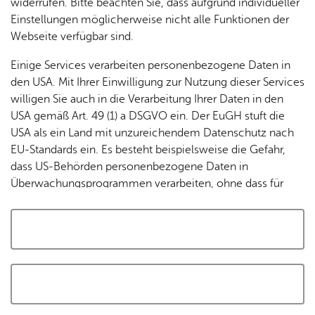
widerrufen. Bitte beachten Sie, dass aufgrund individueller
Tracking-Technologien, um die Bedienung zu
Einstellungen möglicherweise nicht alle Funktionen der
personalisieren und zu verbessern. Weitere Informationen
Webseite verfügbar sind.
finden Sie in unserer
Datenschutzerklärung
.
Einige Services verarbeiten personenbezogene Daten in
den USA. Mit Ihrer Einwilligung zur Nutzung dieser Services
Cookies akzeptieren und Karte laden
willigen Sie auch in die Verarbeitung Ihrer Daten in den
USA gemäß Art. 49 (1) a DSGVO ein. Der EuGH stuft die
USA als ein Land mit unzureichendem Datenschutz nach
EU-Standards ein. Es besteht beispielsweise die Gefahr,
dass US-Behörden personenbezogene Daten in
Überwachungsprogrammen verarbeiten, ohne dass für
Europäerinnen und Europäer eine Klagemöglichkeit
besteht.
Alle auswählen und zustimmen
Details
Auswahl speichern und zustimmen
Notwendig
Drittanbieter