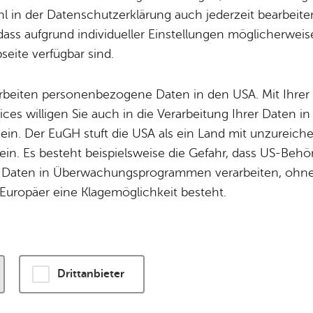
 in der Datenschutzerklärung auch jederzeit bearbeite
dass aufgrund individueller Einstellungen möglicherweise
wird eine Verbindung zu externen Servern hergestellt. Diese v
eite verfügbar sind.
ogien, um die Bedienung zu personalisieren und zu verbessern
enschutzerklärung
.
arbeiten personenbezogene Daten in den USA. Mit Ihrer 
ices willigen Sie auch in die Verarbeitung Ihrer Daten 
n und Karte laden
 ein. Der EuGH stuft die USA als ein Land mit unzurei
in. Es besteht beispielsweise die Gefahr, dass US-Beh
Daten in Überwachungsprogrammen verarbeiten, ohne 
Europäer eine Klagemöglichkeit besteht.
Drittanbieter