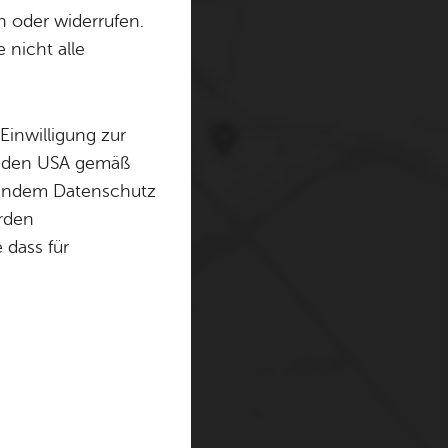
n oder widerrufen.
 nicht alle
erwenden Cookies und
. Weitere Informationen
Einwilligung zur
in den USA gemäß
chendem Datenschutz
örden
dass für