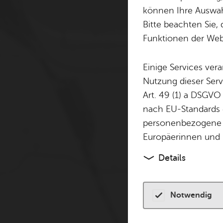
Cookie-Hinweis
können Ihre Auswahl
Bitte beachten Sie, 
Zum Laden dieser Karte 
Funktionen der Webs
andere Tracking-Technol
finden Sie in unserer
Dat
Einige Services ver
Nutzung dieser Serv
Cookies akzeptiere
Art. 49 (1) a DSGVO
nach EU-Standards e
personenbezogene 
Europäerinnen und 
Details
Notwendig