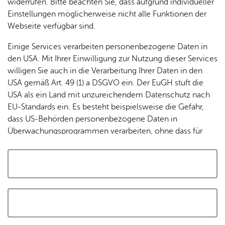
widerrufen. Bitte beachten Sie, dass aufgrund individueller
Tracking-Technologien, um die Bedienung zu
Einstellungen möglicherweise nicht alle Funktionen der
personalisieren und zu verbessern. Weitere Informationen
Webseite verfügbar sind.
finden Sie in unserer
Datenschutzerklärung
.
Einige Services verarbeiten personenbezogene Daten in
den USA. Mit Ihrer Einwilligung zur Nutzung dieser Services
Cookies akzeptieren und Karte laden
willigen Sie auch in die Verarbeitung Ihrer Daten in den
USA gemäß Art. 49 (1) a DSGVO ein. Der EuGH stuft die
USA als ein Land mit unzureichendem Datenschutz nach
EU-Standards ein. Es besteht beispielsweise die Gefahr,
dass US-Behörden personenbezogene Daten in
Überwachungsprogrammen verarbeiten, ohne dass für
Europäerinnen und Europäer eine Klagemöglichkeit
besteht.
Alle auswählen und zustimmen
Details
Auswahl speichern und zustimmen
Notwendig
Drittanbieter