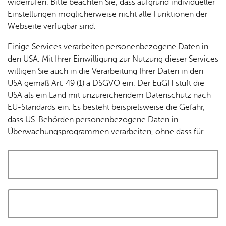
widerrufen. Bitte beachten Sie, dass aufgrund individueller
Tracking-Technologien, um die Bedienung zu
Einstellungen möglicherweise nicht alle Funktionen der
personalisieren und zu verbessern. Weitere Informationen
Webseite verfügbar sind.
finden Sie in unserer
Datenschutzerklärung
.
Einige Services verarbeiten personenbezogene Daten in
den USA. Mit Ihrer Einwilligung zur Nutzung dieser Services
Cookies akzeptieren und Karte laden
willigen Sie auch in die Verarbeitung Ihrer Daten in den
USA gemäß Art. 49 (1) a DSGVO ein. Der EuGH stuft die
USA als ein Land mit unzureichendem Datenschutz nach
EU-Standards ein. Es besteht beispielsweise die Gefahr,
dass US-Behörden personenbezogene Daten in
Überwachungsprogrammen verarbeiten, ohne dass für
Europäerinnen und Europäer eine Klagemöglichkeit
besteht.
Alle auswählen und zustimmen
Details
Auswahl speichern und zustimmen
Notwendig
Drittanbieter