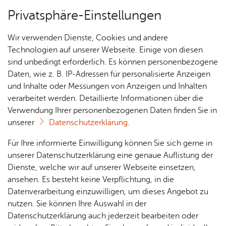
Privatsphäre-Einstellungen
Menü
Wir verwenden Dienste, Cookies und andere
Tou­ris­mus
Technologien auf unserer Webseite. Einige von diesen
sind unbedingt erforderlich. Es können personenbezogene
Daten, wie z. B. IP-Adressen für personalisierte Anzeigen
und Inhalte oder Messungen von Anzeigen und Inhalten
Über­sicht Bür­ger & Stadt
Vor­le­sen
verarbeitet werden. Detaillierte Informationen über die
Verwendung Ihrer personenbezogenen Daten finden Sie in
Ver­an­stal­tungs­tipps
unserer
Datenschutzerklärung
.
Rat­
Nach­
Jobs
Pla­
Ge­
Für Ihre informierte Einwilligung können Sie sich gerne in
Alle Termine finden Sie unter
haus &
rich­
nen,
sund­
Stel­
unserer Datenschutzerklärung eine genaue Auflistung der
kalender.friedrichshafen.de
.
Bür­
ten,
Bauen
heit &
len­an­
Dienste, welche wir auf unserer Webseite einsetzen,
ger­
Vi­de­os
& Um­
So­zia­
ge­bo­te
ansehen. Es besteht keine Verpflichtung, in die
ser­vice
& Bil­
welt
les
Datenverarbeitung einzuwilligen, um dieses Angebot zu
Aus­bil­
der
Rat­
Geo­
Kli­ni­
nutzen. Sie können Ihre Auswahl in der
dung &
häu­ser
Me­di­
da­ten
kum
Datenschutzerklärung auch jederzeit bearbeiten oder
Stu­di­