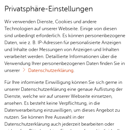
Privatsphäre-Einstellungen
Menü
Wir verwenden Dienste, Cookies und andere
Tou­ris­mus
Technologien auf unserer Webseite. Einige von diesen
sind unbedingt erforderlich. Es können personenbezogene
Daten, wie z. B. IP-Adressen für personalisierte Anzeigen
und Inhalte oder Messungen von Anzeigen und Inhalten
Über­sicht Bür­ger & Stadt
Vor­le­sen
verarbeitet werden. Detaillierte Informationen über die
Verwendung Ihrer personenbezogenen Daten finden Sie in
Ver­an­stal­tungs­tipps
unserer
Datenschutzerklärung
.
Rat­
Nach­
Jobs
Pla­
Ge­
Für Ihre informierte Einwilligung können Sie sich gerne in
Alle Termine finden Sie unter
haus &
rich­
nen,
sund­
Stel­
unserer Datenschutzerklärung eine genaue Auflistung der
kalender.friedrichshafen.de
.
Bür­
ten,
Bauen
heit &
len­an­
Dienste, welche wir auf unserer Webseite einsetzen,
ger­
Vi­de­os
& Um­
So­zia­
ge­bo­te
ansehen. Es besteht keine Verpflichtung, in die
ser­vice
& Bil­
welt
les
Datenverarbeitung einzuwilligen, um dieses Angebot zu
Aus­bil­
der
Sams­tag, 03. Ok­to­ber 2026
, Kul­tur­raum Ca­si­no im Kul­tur­haus Ca­
Rat­
Geo­
Kli­ni­
nutzen. Sie können Ihre Auswahl in der
dung &
ser­ne
häu­ser
Me­di­
da­ten
kum
Datenschutzerklärung auch jederzeit bearbeiten oder
Stu­di­
Luan Come­dy Show 3.0 - glaub halt net
TOP