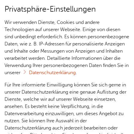
Privatsphäre-Einstellungen
Menü
Wir verwenden Dienste, Cookies und andere
Ver­an­stal­tungs­tipps
Technologien auf unserer Webseite. Einige von diesen
sind unbedingt erforderlich. Es können personenbezogene
Daten, wie z. B. IP-Adressen für personalisierte Anzeigen
und Inhalte oder Messungen von Anzeigen und Inhalten
Über­sicht Bür­ger & Stadt
Wa­lin­ku­la trifft Kul­turu­fer
verarbeitet werden. Detaillierte Informationen über die
Verwendung Ihrer personenbezogenen Daten finden Sie in
unserer
Datenschutzerklärung
.
Sams­tag, 08. Au­gust 2026
, 16:00 Uhr
Rat­
Nach­
Jobs
Pla­
Ge­
Für Ihre informierte Einwilligung können Sie sich gerne in
haus &
rich­
nen,
sund­
Stel­
unserer Datenschutzerklärung eine genaue Auflistung der
Bür­
ten,
Bauen
heit &
len­an­
Dienste, welche wir auf unserer Webseite einsetzen,
ger­
Vi­de­os
& Um­
So­zia­
ge­bo­te
ansehen. Es besteht keine Verpflichtung, in die
ser­vice
& Bil­
welt
les
Datenverarbeitung einzuwilligen, um dieses Angebot zu
Aus­bil­
der
Rat­
Geo­
Kli­ni­
nutzen. Sie können Ihre Auswahl in der
dung &
häu­ser
Me­di­
da­ten
kum
Datenschutzerklärung auch jederzeit bearbeiten oder
Stu­di­