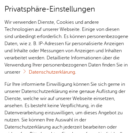
Privatsphäre-Einstellungen
Menü
Wir verwenden Dienste, Cookies und andere
Ver­an­stal­tungs­tipps
Technologien auf unserer Webseite. Einige von diesen
sind unbedingt erforderlich. Es können personenbezogene
Daten, wie z. B. IP-Adressen für personalisierte Anzeigen
und Inhalte oder Messungen von Anzeigen und Inhalten
Über­sicht Bür­ger & Stadt
Ter­min spei­chern
Ver­an­stal­tung dru­cken
verarbeitet werden. Detaillierte Informationen über die
Vor­le­sen
Verwendung Ihrer personenbezogenen Daten finden Sie in
unserer
Datenschutzerklärung
.
POWER MOVES Res­ta­ge
Rat­
Nach­
Jobs
Pla­
Ge­
Für Ihre informierte Einwilligung können Sie sich gerne in
haus &
rich­
nen,
sund­
Stel­
unserer Datenschutzerklärung eine genaue Auflistung der
Don­ners­tag, 06. Au­gust 2026
, 20:00 Uhr
Bür­
ten,
Bauen
heit &
len­an­
Dienste, welche wir auf unserer Webseite einsetzen,
ger­
Vi­de­os
& Um­
So­zia­
ge­bo­te
ansehen. Es besteht keine Verpflichtung, in die
ser­vice
& Bil­
welt
les
Datenverarbeitung einzuwilligen, um dieses Angebot zu
Aus­bil­
der
Rat­
Geo­
Kli­ni­
nutzen. Sie können Ihre Auswahl in der
dung &
häu­ser
Me­di­
da­ten
kum
Datenschutzerklärung auch jederzeit bearbeiten oder
Stu­di­