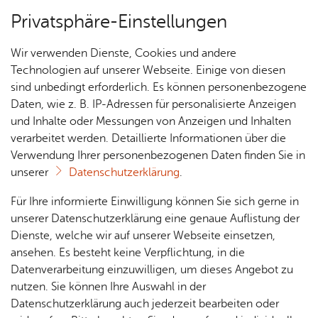
Privatsphäre-Einstellungen
Menü
Wir verwenden Dienste, Cookies und andere
Ver­an­stal­tungs­tipps
Technologien auf unserer Webseite. Einige von diesen
sind unbedingt erforderlich. Es können personenbezogene
Oops, an error oc­cur­red! Re­quest: 41205ec2a23­be
Daten, wie z. B. IP-Adressen für personalisierte Anzeigen
und Inhalte oder Messungen von Anzeigen und Inhalten
Über­sicht Bür­ger & Stadt
verarbeitet werden. Detaillierte Informationen über die
Verwendung Ihrer personenbezogenen Daten finden Sie in
unserer
Datenschutzerklärung
.
Ihr Kon­takt zu uns
Rat­
Nach­
Jobs
Pla­
Ge­
Für Ihre informierte Einwilligung können Sie sich gerne in
Stadt Fried­richs­ha­fen
haus &
rich­
nen,
sund­
Stel­
unserer Datenschutzerklärung eine genaue Auflistung der
Ade­nau­er­platz 1
Bür­
ten,
Bauen
heit &
len­an­
Dienste, welche wir auf unserer Webseite einsetzen,
88045 Fried­richs­ha­fen
ger­
Vi­de­os
& Um­
So­zia­
ge­bo­te
ansehen. Es besteht keine Verpflichtung, in die
Tel. +49 7541 203-0
ser­vice
& Bil­
welt
les
Datenverarbeitung einzuwilligen, um dieses Angebot zu
Aus­bil­
oder Ser­vice­num­mer 115
der
Rat­
Geo­
Kli­ni­
nutzen. Sie können Ihre Auswahl in der
dung &
häu­ser
Me­di­
da­ten
kum
Datenschutzerklärung auch jederzeit bearbeiten oder
Kon­takt­for­mu­lar
Stu­di­