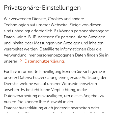
Privatsphäre-Einstellungen
Menü
Wir verwenden Dienste, Cookies und andere
Ver­an­stal­tungs­tipps
Technologien auf unserer Webseite. Einige von diesen
sind unbedingt erforderlich. Es können personenbezogene
Daten, wie z. B. IP-Adressen für personalisierte Anzeigen
und Inhalte oder Messungen von Anzeigen und Inhalten
Über­sicht Bür­ger & Stadt
Ter­min spei­chern
Ver­an­stal­tung dru­cken
verarbeitet werden. Detaillierte Informationen über die
Vor­le­sen
Verwendung Ihrer personenbezogenen Daten finden Sie in
unserer
Datenschutzerklärung
.
Back­stu­ben­füh­rung für Fa­
Rat­
Nach­
Jobs
Pla­
Ge­
Für Ihre informierte Einwilligung können Sie sich gerne in
mi­li­en mit Bre­zeln ba­cken
haus &
rich­
nen,
sund­
Stel­
unserer Datenschutzerklärung eine genaue Auflistung der
Bür­
ten,
Bauen
heit &
len­an­
Dienste, welche wir auf unserer Webseite einsetzen,
ger­
Vi­de­os
& Um­
So­zia­
ge­bo­te
ansehen. Es besteht keine Verpflichtung, in die
Mitt­woch, 12. Au­gust 2026
, 09:30 Uhr
–
10:40
ser­vice
& Bil­
welt
les
Datenverarbeitung einzuwilligen, um dieses Angebot zu
Uhr
Aus­bil­
der
Rat­
Geo­
Kli­ni­
nutzen. Sie können Ihre Auswahl in der
dung &
häu­ser
Me­di­
da­ten
kum
Datenschutzerklärung auch jederzeit bearbeiten oder
Stu­di­