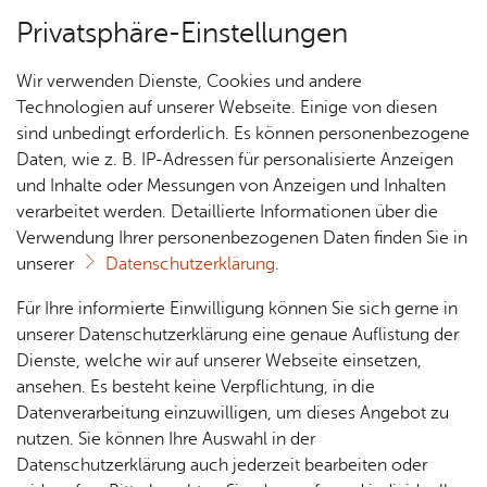
Privatsphäre-Einstellungen
Menü
Wir verwenden Dienste, Cookies und andere
Ver­an­stal­tungs­tipps
Technologien auf unserer Webseite. Einige von diesen
sind unbedingt erforderlich. Es können personenbezogene
Daten, wie z. B. IP-Adressen für personalisierte Anzeigen
und Inhalte oder Messungen von Anzeigen und Inhalten
Über­sicht Bür­ger & Stadt
Ter­min spei­chern
Ver­an­stal­tung dru­cken
verarbeitet werden. Detaillierte Informationen über die
Vor­le­sen
Verwendung Ihrer personenbezogenen Daten finden Sie in
unserer
Datenschutzerklärung
.
Woh­nen wie vor 100 Jah­ren
Rat­
Nach­
Jobs
Pla­
Ge­
Für Ihre informierte Einwilligung können Sie sich gerne in
im Zep­pe­lin­dorf: Haus- und
haus &
rich­
nen,
sund­
Stel­
unserer Datenschutzerklärung eine genaue Auflistung der
Bür­
ten,
Bauen
heit &
Gar­ten­füh­rung
len­an­
Dienste, welche wir auf unserer Webseite einsetzen,
ger­
Vi­de­os
& Um­
So­zia­
ge­bo­te
ansehen. Es besteht keine Verpflichtung, in die
ser­vice
& Bil­
welt
les
Datenverarbeitung einzuwilligen, um dieses Angebot zu
Aus­bil­
Frei­tag, 28. Au­gust 2026
der
Rat­
Geo­
Kli­ni­
nutzen. Sie können Ihre Auswahl in der
dung &
häu­ser
Me­di­
da­ten
kum
Datenschutzerklärung auch jederzeit bearbeiten oder
Stu­di­