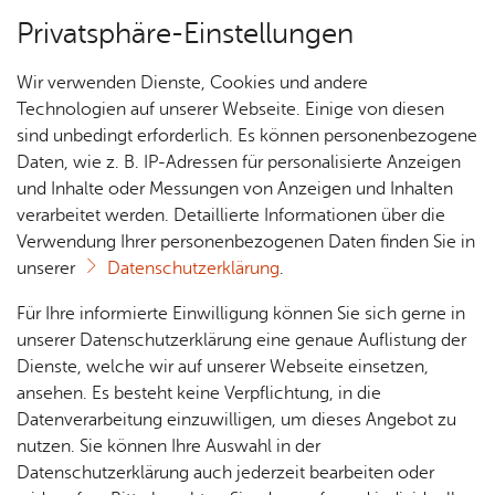
Privatsphäre-Einstellungen
Menü
Wir verwenden Dienste, Cookies und andere
Ver­an­stal­tungs­tipps
Technologien auf unserer Webseite. Einige von diesen
sind unbedingt erforderlich. Es können personenbezogene
Oops, an error oc­cur­red! Re­quest: 7a2824f5f2564
Daten, wie z. B. IP-Adressen für personalisierte Anzeigen
und Inhalte oder Messungen von Anzeigen und Inhalten
Über­sicht Bür­ger & Stadt
verarbeitet werden. Detaillierte Informationen über die
Verwendung Ihrer personenbezogenen Daten finden Sie in
unserer
Datenschutzerklärung
.
Ihr Kon­takt zu uns
Rat­
Nach­
Jobs
Pla­
Ge­
Für Ihre informierte Einwilligung können Sie sich gerne in
Stadt Fried­richs­ha­fen
haus &
rich­
nen,
sund­
Stel­
unserer Datenschutzerklärung eine genaue Auflistung der
Ade­nau­er­platz 1
Bür­
ten,
Bauen
heit &
len­an­
Dienste, welche wir auf unserer Webseite einsetzen,
88045 Fried­richs­ha­fen
ger­
Vi­de­os
& Um­
So­zia­
ge­bo­te
ansehen. Es besteht keine Verpflichtung, in die
Tel. +49 7541 203-0
ser­vice
& Bil­
welt
les
Datenverarbeitung einzuwilligen, um dieses Angebot zu
Aus­bil­
oder Ser­vice­num­mer 115
der
Rat­
Geo­
Kli­ni­
nutzen. Sie können Ihre Auswahl in der
dung &
häu­ser
Me­di­
da­ten
kum
Datenschutzerklärung auch jederzeit bearbeiten oder
Kon­takt­for­mu­lar
Stu­di­