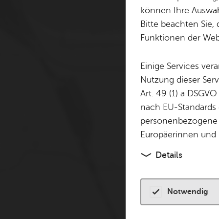
Cookie-Hinweis
können Ihre Auswahl
Bitte beachten Sie, 
Zum Laden dieser Karte 
Funktionen der Webs
andere Tracking-Technol
finden Sie in unserer
Dat
Einige Services ver
Nutzung dieser Serv
Cookies akzeptiere
Art. 49 (1) a DSGVO
nach EU-Standards e
personenbezogene 
Europäerinnen und 
Details
Notwendig