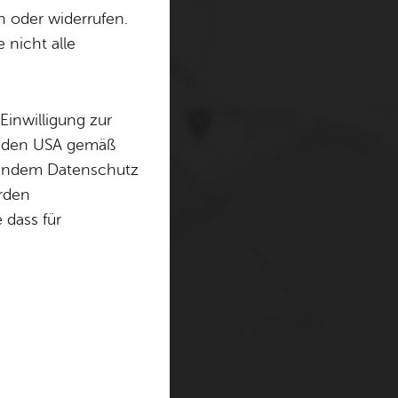
n oder widerrufen.
 nicht alle
erwenden Cookies und
. Weitere Informationen
Einwilligung zur
in den USA gemäß
chendem Datenschutz
örden
dass für