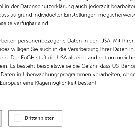
 in der Datenschutzerklärung auch jederzeit bearbeite
dass aufgrund individueller Einstellungen möglicherweise
wird eine Verbindung zu externen Servern hergestellt. Diese v
eite verfügbar sind.
ogien, um die Bedienung zu personalisieren und zu verbessern
enschutzerklärung
.
arbeiten personenbezogene Daten in den USA. Mit Ihrer 
ices willigen Sie auch in die Verarbeitung Ihrer Daten 
n und Karte laden
 ein. Der EuGH stuft die USA als ein Land mit unzurei
in. Es besteht beispielsweise die Gefahr, dass US-Beh
Daten in Überwachungsprogrammen verarbeiten, ohne 
Europäer eine Klagemöglichkeit besteht.
Drittanbieter