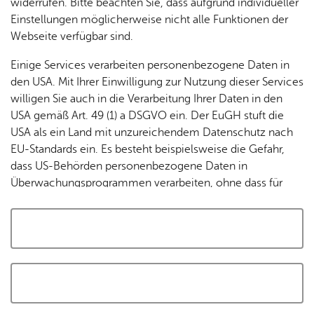
widerrufen. Bitte beachten Sie, dass aufgrund individueller
Tracking-Technologien, um die Bedienung zu
Einstellungen möglicherweise nicht alle Funktionen der
personalisieren und zu verbessern. Weitere Informationen
Webseite verfügbar sind.
finden Sie in unserer
Datenschutzerklärung
.
Einige Services verarbeiten personenbezogene Daten in
den USA. Mit Ihrer Einwilligung zur Nutzung dieser Services
Cookies akzeptieren und Karte laden
willigen Sie auch in die Verarbeitung Ihrer Daten in den
USA gemäß Art. 49 (1) a DSGVO ein. Der EuGH stuft die
USA als ein Land mit unzureichendem Datenschutz nach
EU-Standards ein. Es besteht beispielsweise die Gefahr,
dass US-Behörden personenbezogene Daten in
Überwachungsprogrammen verarbeiten, ohne dass für
Europäerinnen und Europäer eine Klagemöglichkeit
besteht.
Alle auswählen und zustimmen
Details
Auswahl speichern und zustimmen
Notwendig
Drittanbieter