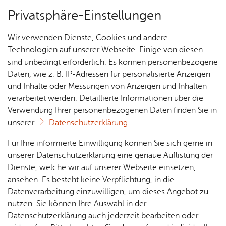
Privatsphäre-Einstellungen
Menü
Wir verwenden Dienste, Cookies und andere
Se­hens­wür­dig­kei­ten
Technologien auf unserer Webseite. Einige von diesen
sind unbedingt erforderlich. Es können personenbezogene
Daten, wie z. B. IP-Adressen für personalisierte Anzeigen
und Inhalte oder Messungen von Anzeigen und Inhalten
Pa­vil­lon im Ufer­park
Über­sicht Bür­ger & Stadt
verarbeitet werden. Detaillierte Informationen über die
Verwendung Ihrer personenbezogenen Daten finden Sie in
unserer
Datenschutzerklärung
.
Vor­le­sen
Rat­
Nach­
Jobs
Pla­
Ge­
Für Ihre informierte Einwilligung können Sie sich gerne in
Der Pa­vil­lon im Ufer­park ist ein wich­ti­ges Kul­tur­
haus &
rich­
nen,
sund­
Stel­
unserer Datenschutzerklärung eine genaue Auflistung der
denk­mal und ein at­trak­ti­ver Auf­ent­halts­ort an der
Bür­
ten,
Bauen
heit &
len­an­
Dienste, welche wir auf unserer Webseite einsetzen,
Ufer­pro­me­na­de.
ger­
Vi­de­os
& Um­
So­zia­
ge­bo­te
ansehen. Es besteht keine Verpflichtung, in die
ser­vice
& Bil­
welt
les
Datenverarbeitung einzuwilligen, um dieses Angebot zu
Aus­bil­
der
Rat­
Geo­
Kli­ni­
nutzen. Sie können Ihre Auswahl in der
dung &
häu­ser
Me­di­
da­ten
kum
Datenschutzerklärung auch jederzeit bearbeiten oder
Stu­di­