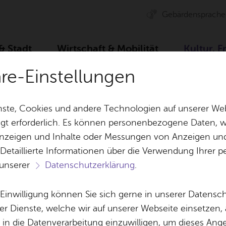
Ge­bär­den­spra­che
 & Stadt
Wirt­schaft & Mo­bi­li­tät
Kul­tur, F
äre-Einstellungen
rich­ten
Som­mer­fe­ri­en­sport­pro­gramm: 81 Sport­ak­tio­nen
ste, Cookies und andere Technologien auf unserer Web
gt erforderlich. Es können personenbezogene Daten, wi
 Anzeigen und Inhalte oder Messungen von Anzeigen un
& Bil­der
Jobs
Pla­nen, Bau
 Detaillierte Informationen über die Verwendung Ihre
Stel­len­an­ge­bo­te
Geo­da­ten & 
 unserer
Datenschutzerklärung
.
Aus­bil­dung & Stu­di­um
Bau­stel­len & 
Vor­le­sen
Be­ne­fits
Um­welt & Kli
e Einwilligung können Sie sich gerne in unserer Datensc
Mitt­woch, 24. Juni 2026
Bauen, Sa­nie­r
er Dienste, welche wir auf unserer Webseite einsetzen,
Bil­dung & Be­treu­ung
Stadt­pla­nung
, in die Datenverarbeitung einzuwilligen, um dieses Ang