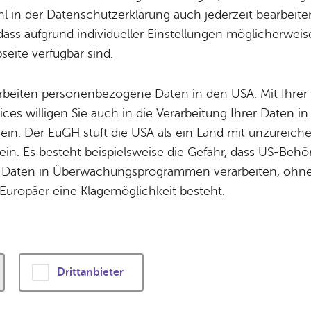
eriensportprog
Potz­blitz!
Städ­ti­sche B
 in der Datenschutzerklärung auch jederzeit bearbeite
Ver­ga­ben
Kin­der­be­treu­ung
dass aufgrund individueller Einstellungen möglicherweise
Sportaktionen
eite verfügbar sind.
Schu­len
Die Stadt
Of­fe­ne Kin­der- & Ju­gend­ar­beit
Zah­len, Daten
arbeiten personenbezogene Daten in den USA. Mit Ihrer 
Bi­blio­the­ken
Se­hens­wür­dig
werden sportlich: Vom 24. August bis zum 11. Se
ices willigen Sie auch in die Verarbeitung Ihrer Daten 
Fort- & Wei­ter­bil­dung
Zep­pe­lin
nsportprogramm Bewegung in die Stadt – und da
 ein. Der EuGH stuft die USA als ein Land mit unzurei
Mu­sik­schu­le
Ort­schaf­ten
in. Es besteht beispielsweise die Gefahr, dass US-Beh
Stadt­ar­chiv &
Stadt­tei­le & Q
Daten in Überwachungsprogrammen verarbeiten, ohne 
Bo­den­see­bi­blio­thek
Für Hun­de­hal­
Europäer eine Klagemöglichkeit besteht.
Ob auf dem Wasser oder a
Di­gi­ta­li­sie­rung
Häfler Vereine und Abteil
Zusammenarbeit mit dem A
Freizeit und Außerschulis
Drittanbieter
abwechslungsreiches Pro
Kinder, Jugendliche und 