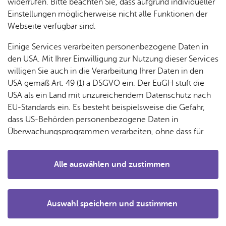
& Orts­
en­in­
& 3D-
widerrufen. Bitte beachten Sie, dass aufgrund individueller
um
Ärzte &
Unsere neue Vereins-Spotlight-Reihe startet!
ver­
for­ma­
Stadt­
Einstellungen möglicherweise nicht alle Funktionen der
Apo­
Be­ne­
wal­
tio­nen
mo­dell
Webseite verfügbar sind.
Ab sofort stellen wir Vereine und ihre Sportarten vor und
the­ken
fits
tun­gen
geben spannende Einblicke in das Vereinsleben.
Öf­
Bau­
Fa­mi­lie
Einige Services verarbeiten personenbezogene Daten in
Ämter
fent­li­
stel­len
& Kin­
den USA. Mit Ihrer Einwilligung zur Nutzung dieser Services
Ihr möchtet, dass wir euren Verein ins Spotlight rücken?
Bil­
A–Z
che
& Um­
der
willigen Sie auch in die Verarbeitung Ihrer Daten in den
Dann bewerbt euch per E-Mail an info@sport-fn.de! Mit
dung
Be­
lei­tun­
Diens
USA gemäß Art. 49 (1) a DSGVO ein. Der EuGH stuft die
dem Codewort #SSVstelltvor
Se­nio­
& Be­
kannt­
gen
t­leis­
USA als ein Land mit unzureichendem Datenschutz nach
ren
treu­
ma­
Einen Einblick bekommt ihr hier am
tun­gen
Um­
Beispiel
EU-Standards ein. Es besteht beispielsweise die Gefahr,
ung
Woh­
chun­
Schwimmverein Friedrichshafen
A–Z
welt &
dass US-Behörden personenbezogene Daten in
nen
gen
Potz­
Kli­ma­
Überwachungsprogrammen verarbeiten, ohne dass für
For­
blitz!
Bar­rie­
Bil­der,
schutz
Europäerinnen und Europäer eine Klagemöglichkeit
mu­la­re
re­frei
Vi­de­os
besteht.
Kin­der­
Bauen,
Down­loads
Sat­
Alle auswählen und zustimmen
leben
& TV
be­
Sa­nie­
zun­
Details
treu­
Pfle­ge
Pres­se
ren &
gen
ung
& Un­
Im­mo­
För­
Auswahl speichern und zustimmen
ter­stüt­
bi­li­en
Schu­
Notwendig
Drittanbieter
der­
Aus­
zung
len
Stadt­
pro­
schrei­