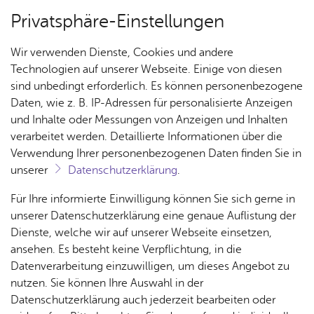
Privatsphäre-Einstellungen
Menü
Wir verwenden Dienste, Cookies und andere
Nach­rich­ten
Technologien auf unserer Webseite. Einige von diesen
sind unbedingt erforderlich. Es können personenbezogene
Daten, wie z. B. IP-Adressen für personalisierte Anzeigen
und Inhalte oder Messungen von Anzeigen und Inhalten
Über­sicht Bür­ger & Stadt
Vor­le­sen
verarbeitet werden. Detaillierte Informationen über die
Verwendung Ihrer personenbezogenen Daten finden Sie in
Mitt­woch, 01. Juli 2026
unserer
Datenschutzerklärung
.
Der SSV stellt eure Sportart
Rat­
Nach­
Jobs
Pla­
Ge­
Für Ihre informierte Einwilligung können Sie sich gerne in
vor
haus &
rich­
nen,
sund­
Stel­
unserer Datenschutzerklärung eine genaue Auflistung der
Bür­
ten,
Bauen
heit &
len­an­
Dienste, welche wir auf unserer Webseite einsetzen,
ger­
Vi­de­os
& Um­
So­zia­
ge­bo­te
ansehen. Es besteht keine Verpflichtung, in die
Vereine haben absofort die Möglichkeit beim
ser­vice
& Bil­
welt
les
Datenverarbeitung einzuwilligen, um dieses Angebot zu
Projekt #SSVstellt vor mitzumachen
Aus­bil­
der
Rat­
Geo­
Kli­ni­
nutzen. Sie können Ihre Auswahl in der
dung &
häu­ser
Me­di­
da­ten
kum
Datenschutzerklärung auch jederzeit bearbeiten oder
Stu­di­