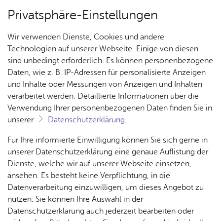
Privatsphäre-Einstellungen
Menü
Wir verwenden Dienste, Cookies und andere
Ar­chiv
Technologien auf unserer Webseite. Einige von diesen
sind unbedingt erforderlich. Es können personenbezogene
Daten, wie z. B. IP-Adressen für personalisierte Anzeigen
und Inhalte oder Messungen von Anzeigen und Inhalten
Über­sicht Bür­ger & Stadt
Ter­min spei­chern
Ver­an­stal­tung dru­cken
verarbeitet werden. Detaillierte Informationen über die
Vor­le­sen
Verwendung Ihrer personenbezogenen Daten finden Sie in
unserer
Datenschutzerklärung
.
On­line­dis­kurs über die kul­tu­
Rat­
Nach­
Jobs
Pla­
Ge­
Für Ihre informierte Einwilligung können Sie sich gerne in
rel­le Ju­gend­ar­beit
haus &
rich­
nen,
sund­
Stel­
unserer Datenschutzerklärung eine genaue Auflistung der
Bür­
ten,
Bauen
heit &
len­an­
Dienste, welche wir auf unserer Webseite einsetzen,
ger­
Vi­de­os
& Um­
So­zia­
ge­bo­te
ansehen. Es besteht keine Verpflichtung, in die
Mon­tag, 26. Juli 2021
, 18:00 Uhr
ser­vice
& Bil­
welt
les
Datenverarbeitung einzuwilligen, um dieses Angebot zu
Aus­bil­
der
Rat­
Geo­
Kli­ni­
nutzen. Sie können Ihre Auswahl in der
dung &
häu­ser
Me­di­
da­ten
kum
Datenschutzerklärung auch jederzeit bearbeiten oder
Stu­di­
Im Rahmen des städtischen Restart-Projekts zur