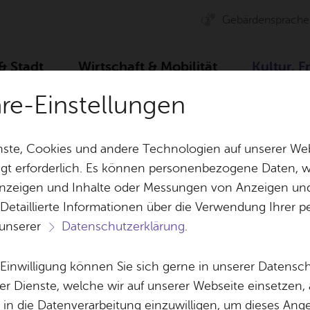
Ge­bär­den­spra­che
 & Stadt
Wirt­schaft & Mo­bi­li­tät
Kul­tur, F
äre-Einstellungen
r­bü­ro
Spiel­plan
Ar­chiv
Kunst­frei­tag
ste, Cookies und andere Technologien auf unserer Web
gt erforderlich. Es können personenbezogene Daten, wi
 Anzeigen und Inhalte oder Messungen von Anzeigen un
& Bil­der
Jobs
Pla­nen, Bau
 Detaillierte Informationen über die Verwendung Ihre
Stel­len­an­ge­bo­te
Geo­da­ten & 
 unserer
Datenschutzerklärung
.
Aus­bil­dung & Stu­di­um
Bau­stel­len & 
Ter­min spei­chern
Ver­an­stal­tung dru­cken
Vor­le­
Be­ne­fits
Um­welt & Kli
e Einwilligung können Sie sich gerne in unserer Datensc
Kunst­frei­tag
Bauen, Sa­nie­r
er Dienste, welche wir auf unserer Webseite einsetzen,
Bil­dung & Be­treu­ung
Stadt­pla­nung
, in die Datenverarbeitung einzuwilligen, um dieses Ang