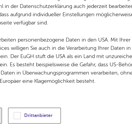
Potz­blitz!
Städ­ti­sche B
 in der Datenschutzerklärung auch jederzeit bearbeite
Ver­ga­ben
Kin­der­be­treu­ung
dass aufgrund individueller Einstellungen möglicherweise
Frei­tag, 16. Fe­bru­ar 2018
eite verfügbar sind.
Schu­len
Die Stadt
Of­fe­ne Kin­der- & Ju­gend­ar­beit
Zah­len, Daten
arbeiten personenbezogene Daten in den USA. Mit Ihrer 
Bi­blio­the­ken
Se­hens­wür­dig
ices willigen Sie auch in die Verarbeitung Ihrer Daten 
Fort- & Wei­ter­bil­dung
Zep­pe­lin
ppelin Museum : 18 Uhr Ausstellungen und Veranstaltun
 ein. Der EuGH stuft die USA als ein Land mit unzurei
Mu­sik­schu­le
Ort­schaf­ten
n, Zeppelin Museum, Galerie Bernd Lutze, Turmatelier de
in. Es besteht beispielsweise die Gefahr, dass US-Beh
Plattform 3/3, Zeppelin University, Kunst-Bus
Stadt­ar­chiv &
Stadt­tei­le & Q
Daten in Überwachungsprogrammen verarbeiten, ohne 
Bo­den­see­bi­blio­thek
Für Hun­de­hal­
Europäer eine Klagemöglichkeit besteht.
er­mi­ne fin­den Sie unter
ka­len­der.​fri​edri​chsh​afen.​de
.
Di­gi­ta­li­sie­rung
 Über­sicht
Drittanbieter