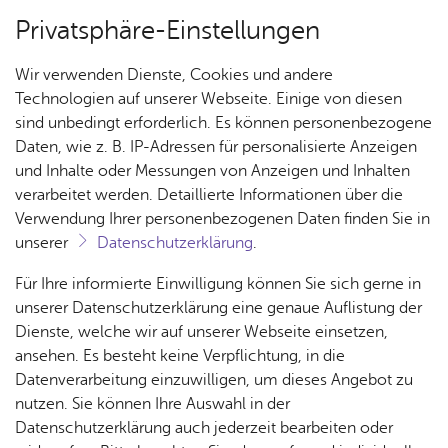
Privatsphäre-Einstellungen
Menü
Wir verwenden Dienste, Cookies und andere
Ar­chiv
Technologien auf unserer Webseite. Einige von diesen
sind unbedingt erforderlich. Es können personenbezogene
Daten, wie z. B. IP-Adressen für personalisierte Anzeigen
und Inhalte oder Messungen von Anzeigen und Inhalten
Über­sicht Bür­ger & Stadt
Ter­min spei­chern
Ver­an­stal­tung dru­cken
verarbeitet werden. Detaillierte Informationen über die
Vor­le­sen
Verwendung Ihrer personenbezogenen Daten finden Sie in
unserer
Datenschutzerklärung
.
Sag mal, geht´s noch? - Die
Rat­
Nach­
Jobs
Pla­
Ge­
Für Ihre informierte Einwilligung können Sie sich gerne in
Ber­li­ner Stadt­mu­si­kan­ten,
haus &
rich­
nen,
sund­
Stel­
unserer Datenschutzerklärung eine genaue Auflistung der
Bür­
ten,
Bauen
heit &
Teil 2
len­an­
Dienste, welche wir auf unserer Webseite einsetzen,
ger­
Vi­de­os
& Um­
So­zia­
ge­bo­te
ansehen. Es besteht keine Verpflichtung, in die
ser­vice
& Bil­
welt
les
Datenverarbeitung einzuwilligen, um dieses Angebot zu
Aus­bil­
Don­ners­tag, 22. Fe­bru­ar 2018
der
Rat­
Geo­
Kli­ni­
nutzen. Sie können Ihre Auswahl in der
dung &
häu­ser
Me­di­
da­ten
kum
Datenschutzerklärung auch jederzeit bearbeiten oder
Stu­di­