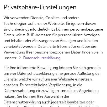
Privatsphäre-Einstellungen
Menü
Wir verwenden Dienste, Cookies und andere
Ar­chiv
Technologien auf unserer Webseite. Einige von diesen
sind unbedingt erforderlich. Es können personenbezogene
Daten, wie z. B. IP-Adressen für personalisierte Anzeigen
und Inhalte oder Messungen von Anzeigen und Inhalten
Über­sicht Bür­ger & Stadt
Ter­min spei­chern
Ver­an­stal­tung dru­cken
verarbeitet werden. Detaillierte Informationen über die
Vor­le­sen
Verwendung Ihrer personenbezogenen Daten finden Sie in
unserer
Datenschutzerklärung
.
Herr Mac­beth oder Die
Rat­
Nach­
Jobs
Pla­
Ge­
Für Ihre informierte Einwilligung können Sie sich gerne in
Schu­le des Bösen
haus &
rich­
nen,
sund­
Stel­
unserer Datenschutzerklärung eine genaue Auflistung der
Bür­
ten,
Bauen
heit &
len­an­
Dienste, welche wir auf unserer Webseite einsetzen,
ger­
Vi­de­os
& Um­
So­zia­
ge­bo­te
ansehen. Es besteht keine Verpflichtung, in die
Mitt­woch, 31. Ja­nu­ar 2018
ser­vice
& Bil­
welt
les
Datenverarbeitung einzuwilligen, um dieses Angebot zu
Aus­bil­
der
Rat­
Geo­
Kli­ni­
nutzen. Sie können Ihre Auswahl in der
dung &
häu­ser
Me­di­
da­ten
kum
Datenschutzerklärung auch jederzeit bearbeiten oder
Stu­di­
FINDET STATT!
frei nach William Shakespeare