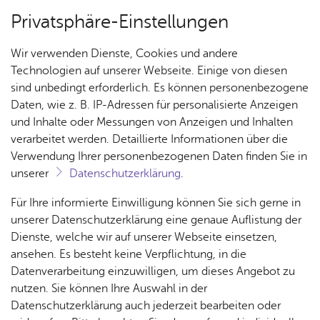
Privatsphäre-Einstellungen
Menü
Wir verwenden Dienste, Cookies und andere
Ar­chiv
Technologien auf unserer Webseite. Einige von diesen
sind unbedingt erforderlich. Es können personenbezogene
Daten, wie z. B. IP-Adressen für personalisierte Anzeigen
und Inhalte oder Messungen von Anzeigen und Inhalten
Über­sicht Bür­ger & Stadt
Ter­min spei­chern
Ver­an­stal­tung dru­cken
verarbeitet werden. Detaillierte Informationen über die
Vor­le­sen
Verwendung Ihrer personenbezogenen Daten finden Sie in
unserer
Datenschutzerklärung
.
Stadt­or­ches­ter Fried­richs­ha­
Rat­
Nach­
Jobs
Pla­
Ge­
Für Ihre informierte Einwilligung können Sie sich gerne in
fen - An­tritts­kon­zert
haus &
rich­
nen,
sund­
Stel­
unserer Datenschutzerklärung eine genaue Auflistung der
Bür­
ten,
Bauen
heit &
len­an­
Dienste, welche wir auf unserer Webseite einsetzen,
ger­
Vi­de­os
& Um­
So­zia­
ge­bo­te
ansehen. Es besteht keine Verpflichtung, in die
Sams­tag, 12. März 2016
ser­vice
& Bil­
welt
les
Datenverarbeitung einzuwilligen, um dieses Angebot zu
Aus­bil­
der
Rat­
Geo­
Kli­ni­
nutzen. Sie können Ihre Auswahl in der
dung &
häu­ser
Me­di­
da­ten
kum
Datenschutzerklärung auch jederzeit bearbeiten oder
Stu­di­
Leitung: MD Pietro Sarno