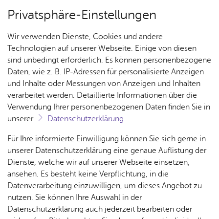
Privatsphäre-Einstellungen
Menü
Wir verwenden Dienste, Cookies und andere
Ar­chiv
Technologien auf unserer Webseite. Einige von diesen
sind unbedingt erforderlich. Es können personenbezogene
Daten, wie z. B. IP-Adressen für personalisierte Anzeigen
und Inhalte oder Messungen von Anzeigen und Inhalten
Über­sicht Bür­ger & Stadt
Ter­min spei­chern
Ver­an­stal­tung dru­cken
verarbeitet werden. Detaillierte Informationen über die
Vor­le­sen
Verwendung Ihrer personenbezogenen Daten finden Sie in
unserer
Datenschutzerklärung
.
Traum­thea­ter Va­len­ti­no
Rat­
Nach­
Jobs
Pla­
Ge­
Für Ihre informierte Einwilligung können Sie sich gerne in
haus &
rich­
nen,
sund­
Stel­
unserer Datenschutzerklärung eine genaue Auflistung der
Sonn­tag, 02. Au­gust 2015
Bür­
ten,
Bauen
heit &
len­an­
Dienste, welche wir auf unserer Webseite einsetzen,
ger­
Vi­de­os
& Um­
So­zia­
ge­bo­te
ansehen. Es besteht keine Verpflichtung, in die
ser­vice
& Bil­
welt
les
Datenverarbeitung einzuwilligen, um dieses Angebot zu
Aus­bil­
der
Schwarzes Theater - Artistik -Varieté
Rat­
Geo­
Kli­ni­
nutzen. Sie können Ihre Auswahl in der
dung &
häu­ser
Me­di­
da­ten
kum
Datenschutzerklärung auch jederzeit bearbeiten oder
Stu­di­
Wer kennt sie nicht, die Valentinos, die seit Jahren mit