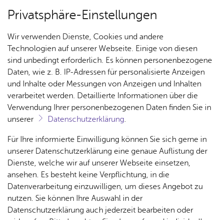
Privatsphäre-Einstellungen
Menü
Wir verwenden Dienste, Cookies und andere
Ar­chiv
Technologien auf unserer Webseite. Einige von diesen
sind unbedingt erforderlich. Es können personenbezogene
Daten, wie z. B. IP-Adressen für personalisierte Anzeigen
und Inhalte oder Messungen von Anzeigen und Inhalten
Über­sicht Bür­ger & Stadt
Ter­min spei­chern
Ver­an­stal­tung dru­cken
verarbeitet werden. Detaillierte Informationen über die
Vor­le­sen
Verwendung Ihrer personenbezogenen Daten finden Sie in
unserer
Datenschutzerklärung
.
Ver­lei­hung der För­der­prei­se
Rat­
Nach­
Jobs
Pla­
Ge­
Für Ihre informierte Einwilligung können Sie sich gerne in
2014
haus &
rich­
nen,
sund­
Stel­
unserer Datenschutzerklärung eine genaue Auflistung der
Bür­
ten,
Bauen
heit &
len­an­
Dienste, welche wir auf unserer Webseite einsetzen,
ger­
Vi­de­os
& Um­
So­zia­
ge­bo­te
ansehen. Es besteht keine Verpflichtung, in die
Frei­tag, 05. De­zem­ber 2014
ser­vice
& Bil­
welt
les
Datenverarbeitung einzuwilligen, um dieses Angebot zu
Aus­bil­
der
Rat­
Geo­
Kli­ni­
nutzen. Sie können Ihre Auswahl in der
dung &
häu­ser
Me­di­
da­ten
kum
Datenschutzerklärung auch jederzeit bearbeiten oder
Stu­di­
der Stadt Friedrichshafen für junge Künstlerinnen und