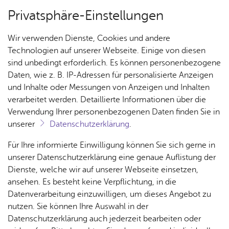
Privatsphäre-Einstellungen
Menü
Wir verwenden Dienste, Cookies und andere
Ar­chiv
Technologien auf unserer Webseite. Einige von diesen
sind unbedingt erforderlich. Es können personenbezogene
Daten, wie z. B. IP-Adressen für personalisierte Anzeigen
und Inhalte oder Messungen von Anzeigen und Inhalten
Über­sicht Bür­ger & Stadt
Ter­min spei­chern
Ver­an­stal­tung dru­cken
verarbeitet werden. Detaillierte Informationen über die
Vor­le­sen
Verwendung Ihrer personenbezogenen Daten finden Sie in
unserer
Datenschutzerklärung
.
Neu­jahrs­kon­zert
Rat­
Nach­
Jobs
Pla­
Ge­
Für Ihre informierte Einwilligung können Sie sich gerne in
haus &
rich­
nen,
sund­
Stel­
unserer Datenschutzerklärung eine genaue Auflistung der
Diens­tag, 06. Ja­nu­ar 2015
Bür­
ten,
Bauen
heit &
len­an­
Dienste, welche wir auf unserer Webseite einsetzen,
ger­
Vi­de­os
& Um­
So­zia­
ge­bo­te
ansehen. Es besteht keine Verpflichtung, in die
ser­vice
& Bil­
welt
les
Datenverarbeitung einzuwilligen, um dieses Angebot zu
Aus­bil­
der
Südwestdeutsche Philharmonie Konstanz
Rat­
Geo­
Kli­ni­
nutzen. Sie können Ihre Auswahl in der
dung &
Leitung: Vassilis Christopoulos
häu­ser
Me­di­
da­ten
kum
Datenschutzerklärung auch jederzeit bearbeiten oder
Stu­di­