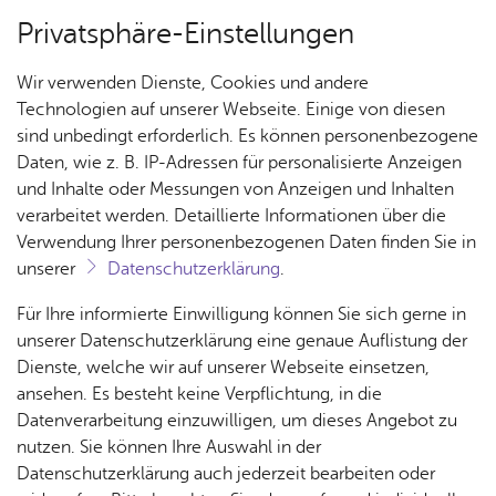
Privatsphäre-Einstellungen
Menü
Wir verwenden Dienste, Cookies und andere
Ar­chiv
Technologien auf unserer Webseite. Einige von diesen
sind unbedingt erforderlich. Es können personenbezogene
Daten, wie z. B. IP-Adressen für personalisierte Anzeigen
und Inhalte oder Messungen von Anzeigen und Inhalten
Über­sicht Bür­ger & Stadt
Ter­min spei­chern
Ver­an­stal­tung dru­cken
verarbeitet werden. Detaillierte Informationen über die
Vor­le­sen
Verwendung Ihrer personenbezogenen Daten finden Sie in
unserer
Datenschutzerklärung
.
Christ­mas Stars -<br>Sym­
Rat­
Nach­
Jobs
Pla­
Ge­
Für Ihre informierte Einwilligung können Sie sich gerne in
pho­ni­sches Ju­gend­blas­or­
haus &
rich­
nen,
sund­
Stel­
unserer Datenschutzerklärung eine genaue Auflistung der
Bür­
ten,
Bauen
heit &
ches­ter Fried­richs­ha­fen
len­an­
Dienste, welche wir auf unserer Webseite einsetzen,
ger­
Vi­de­os
& Um­
So­zia­
ge­bo­te
ansehen. Es besteht keine Verpflichtung, in die
ser­vice
& Bil­
welt
les
Datenverarbeitung einzuwilligen, um dieses Angebot zu
Aus­bil­
Sonn­tag, 16. De­zem­ber 2012
der
Rat­
Geo­
Kli­ni­
nutzen. Sie können Ihre Auswahl in der
dung &
häu­ser
Me­di­
da­ten
kum
Datenschutzerklärung auch jederzeit bearbeiten oder
Stu­di­