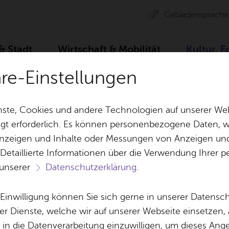
Ge­bär­den­spra­che
 & Stadt
Wirt­schaft & Mo­bi­li­tät
Kul­tur, F
äre-Einstellungen
r­bü­ro
Spiel­plan
Ar­chiv
Car­men
ste, Cookies und andere Technologien auf unserer Web
gt erforderlich. Es können personenbezogene Daten, wi
 Anzeigen und Inhalte oder Messungen von Anzeigen un
& Bil­der
Jobs
Pla­nen, Bau
 Detaillierte Informationen über die Verwendung Ihre
Stel­len­an­ge­bo­te
Geo­da­ten & 
 unserer
Datenschutzerklärung
.
Aus­bil­dung & Stu­di­um
Bau­stel­len & 
Ter­min spei­chern
Ver­an­stal­tung dru­cken
Vor­le­
Be­ne­fits
Um­welt & Kli
e Einwilligung können Sie sich gerne in unserer Datensc
Car­men
Bauen, Sa­nie­r
er Dienste, welche wir auf unserer Webseite einsetzen,
Bil­dung & Be­treu­ung
Stadt­pla­nung
, in die Datenverarbeitung einzuwilligen, um dieses Ang