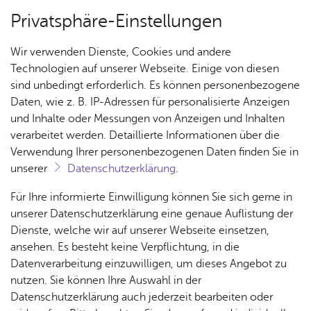
Privatsphäre-Einstellungen
Menü
Wir verwenden Dienste, Cookies und andere
Ar­chiv
Technologien auf unserer Webseite. Einige von diesen
sind unbedingt erforderlich. Es können personenbezogene
Daten, wie z. B. IP-Adressen für personalisierte Anzeigen
und Inhalte oder Messungen von Anzeigen und Inhalten
Über­sicht Bür­ger & Stadt
Ter­min spei­chern
Ver­an­stal­tung dru­cken
verarbeitet werden. Detaillierte Informationen über die
Vor­le­sen
Verwendung Ihrer personenbezogenen Daten finden Sie in
unserer
Datenschutzerklärung
.
Pre­mie­re: Kom­men und
Rat­
Nach­
Jobs
Pla­
Ge­
Für Ihre informierte Einwilligung können Sie sich gerne in
Gehen
haus &
rich­
nen,
sund­
Stel­
unserer Datenschutzerklärung eine genaue Auflistung der
Bür­
ten,
Bauen
heit &
len­an­
Dienste, welche wir auf unserer Webseite einsetzen,
ger­
Vi­de­os
& Um­
So­zia­
ge­bo­te
ansehen. Es besteht keine Verpflichtung, in die
Mitt­woch, 12. Ok­to­ber 2011
ser­vice
& Bil­
welt
les
Datenverarbeitung einzuwilligen, um dieses Angebot zu
Aus­bil­
der
Rat­
Geo­
Kli­ni­
nutzen. Sie können Ihre Auswahl in der
dung &
häu­ser
Me­di­
da­ten
kum
Datenschutzerklärung auch jederzeit bearbeiten oder
Stu­di­
Ein Theaterspektakel zum Stadtjubiläum vom