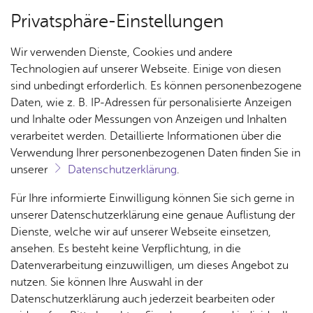
Privatsphäre-Einstellungen
Menü
Wir verwenden Dienste, Cookies und andere
Spiel­plan
Technologien auf unserer Webseite. Einige von diesen
sind unbedingt erforderlich. Es können personenbezogene
Daten, wie z. B. IP-Adressen für personalisierte Anzeigen
und Inhalte oder Messungen von Anzeigen und Inhalten
Über­sicht Bür­ger & Stadt
Vor­le­sen
verarbeitet werden. Detaillierte Informationen über die
Verwendung Ihrer personenbezogenen Daten finden Sie in
Ar­chiv
unserer
Datenschutzerklärung
.
Rat­
Nach­
Jobs
Pla­
Ge­
Für Ihre informierte Einwilligung können Sie sich gerne in
Sie interessieren sich für bereits gelaufene
haus &
rich­
nen,
sund­
Stel­
unserer Datenschutzerklärung eine genaue Auflistung der
Veranstaltungen? Dann stöbern Sie in unserem
Bür­
ten,
Bauen
heit &
len­an­
Dienste, welche wir auf unserer Webseite einsetzen,
Archiv. Alle aktuellen Termine finden Sie in
ger­
Vi­de­os
& Um­
So­zia­
ge­bo­te
ansehen. Es besteht keine Verpflichtung, in die
ser­vice
& Bil­
unserem
Spielplan
welt
.
les
Datenverarbeitung einzuwilligen, um dieses Angebot zu
Aus­bil­
der
Rat­
Geo­
Kli­ni­
nutzen. Sie können Ihre Auswahl in der
dung &
häu­ser
Me­di­
da­ten
kum
Datenschutzerklärung auch jederzeit bearbeiten oder
Stu­di­