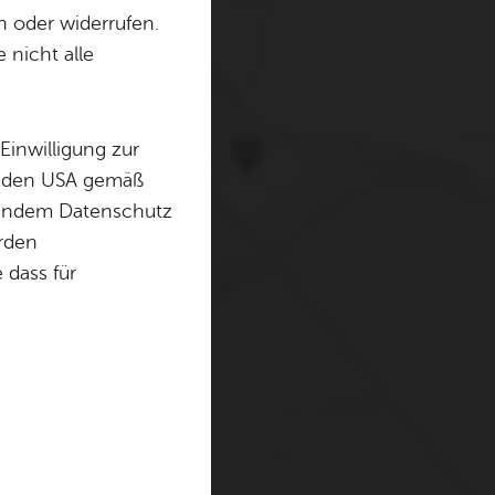
n oder widerrufen.
 nicht alle
erwenden Cookies und
. Weitere Informationen
Einwilligung zur
in den USA gemäß
chendem Datenschutz
örden
dass für