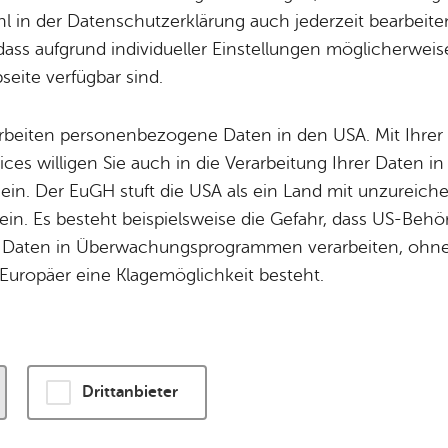
 in der Datenschutzerklärung auch jederzeit bearbeite
dass aufgrund individueller Einstellungen möglicherweise
wird eine Verbindung zu externen Servern hergestellt. Diese v
eite verfügbar sind.
ogien, um die Bedienung zu personalisieren und zu verbessern
enschutzerklärung
.
arbeiten personenbezogene Daten in den USA. Mit Ihrer 
ices willigen Sie auch in die Verarbeitung Ihrer Daten 
n und Karte laden
 ein. Der EuGH stuft die USA als ein Land mit unzurei
in. Es besteht beispielsweise die Gefahr, dass US-Beh
Daten in Überwachungsprogrammen verarbeiten, ohne 
Europäer eine Klagemöglichkeit besteht.
Drittanbieter