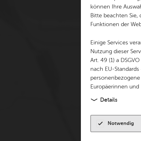
Cookie-Hinweis
können Ihre Auswahl
Bitte beachten Sie, 
Zum Laden dieser Karte 
Funktionen der Webs
andere Tracking-Technol
finden Sie in unserer
Dat
Einige Services ver
Nutzung dieser Serv
Cookies akzeptiere
Art. 49 (1) a DSGVO
nach EU-Standards e
personenbezogene 
Europäerinnen und 
Details
Notwendig