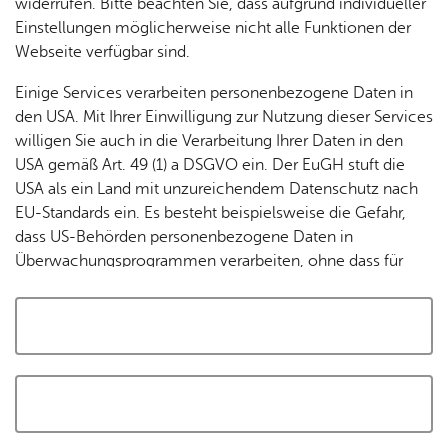
widerrufen. Bitte beachten Sie, dass aufgrund individueller
Tracking-Technologien, um die Bedienung zu
Einstellungen möglicherweise nicht alle Funktionen der
personalisieren und zu verbessern. Weitere Informationen
Webseite verfügbar sind.
finden Sie in unserer
Datenschutzerklärung
.
Einige Services verarbeiten personenbezogene Daten in
den USA. Mit Ihrer Einwilligung zur Nutzung dieser Services
Cookies akzeptieren und Karte laden
willigen Sie auch in die Verarbeitung Ihrer Daten in den
USA gemäß Art. 49 (1) a DSGVO ein. Der EuGH stuft die
USA als ein Land mit unzureichendem Datenschutz nach
EU-Standards ein. Es besteht beispielsweise die Gefahr,
dass US-Behörden personenbezogene Daten in
Überwachungsprogrammen verarbeiten, ohne dass für
Europäerinnen und Europäer eine Klagemöglichkeit
besteht.
Alle auswählen und zustimmen
Details
Auswahl speichern und zustimmen
Notwendig
Drittanbieter